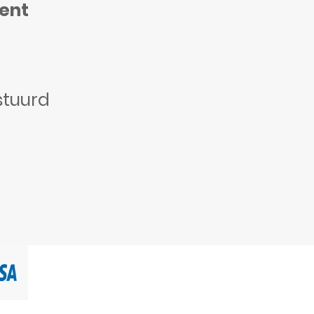
ment
stuurd