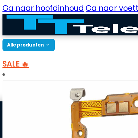
Ga naar hoofdinhoud
Ga naar voett
Alle producten
SALE 🔥
B2B Portaal
Home
Onderdelen
Onderdelen Samsung
Klantenservice
Neem contact op
Veelgestelde vragen