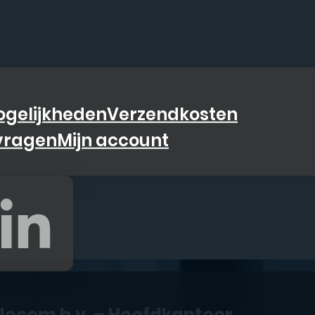
gelijkheden
Verzendkosten
vragen
Mijn account
elecom b.v. – Hoofdkantoor