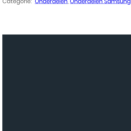
Categorie:
Onderdelen
,
Onderdelen Samsung
Neem
contact