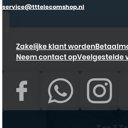
service@tttelecomshop.nl
Zakelijke klant worden
Betaalmo
Neem contact op
Veelgestelde 
T en T T