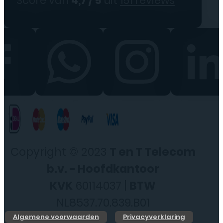
Score van
4,7 / 5
uit
151 reviews
Copyright © 2023
T en T Telecom
b.v. - Hoofdkantoor
KVK
60114037 |
BTW
NL8537.70.839.B01
Algemene voorwaarden
Privacyverklaring