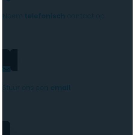
Neem
telefonisch
contact op
+31(0)35 6313897
Stuur ons een
email
service@tttelecomshop.n