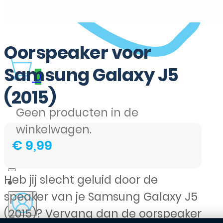
Oorspeaker voor
Samsung Galaxy J5
0
(2015)
Geen producten in de
winkelwagen.
€
9,99
Heb jij slecht geluid door de
speaker van je Samsung Galaxy J5
(2015)? Vervang dan de oorspeaker