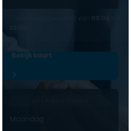
●
Vandaag geopend van
09:00
tot
22:00
Bekijk kaart
OPENINGSTIJDEN
Maandag