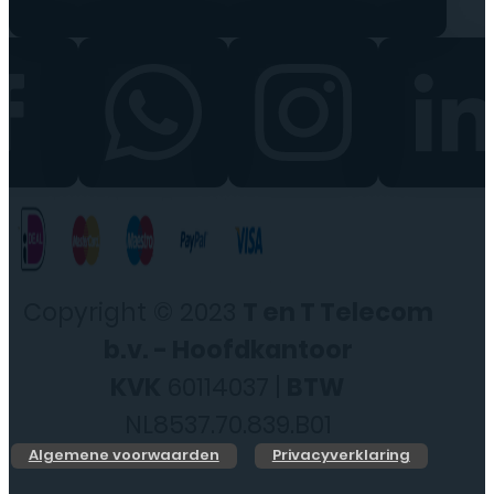
Copyright © 2023
T en T Telecom
b.v. - Hoofdkantoor
KVK
60114037 |
BTW
NL8537.70.839.B01
Algemene voorwaarden
Privacyverklaring