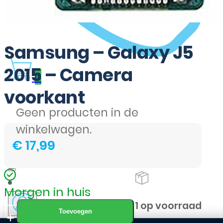
Samsung – Galaxy J5
2015 – Camera
0
voorkant
Geen producten in de
winkelwagen.
€
17,99
Morgen in huis
Samsung
1 op voorraad
Toevoegen