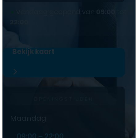
●
Vandaag geopend van
09:00
tot
22:00
Bekijk kaart
OPENINGSTIJDEN
Maandag
09:00 – 22:00