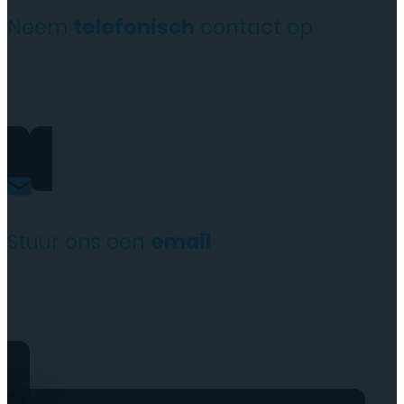
Neem
telefonisch
contact op
+31(0)35 6313897
Stuur ons een
email
service@tttelecomshop.n