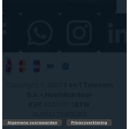
Copyright © 2023
T en T Telecom
b.v. - Hoofdkantoor
KVK
60114037 |
BTW
NL8537.70.839.B01
Algemene voorwaarden
Privacyverklaring