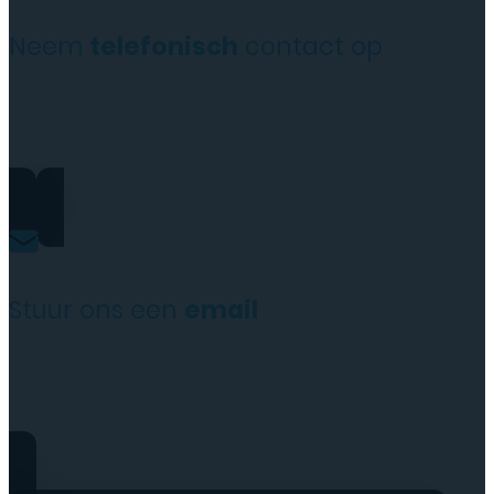
Neem
telefonisch
contact op
+31(0)35 6313897
Stuur ons een
email
service@tttelecomshop.n