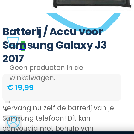
Batterij / Accu voor
Samsung Galaxy J3
0
2017
Geen producten in de
winkelwagen.
€
19,99
Vervang nu zelf de batterij van je
Samsung telefoon! Dit kan
eenvoudig met behulp van