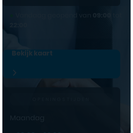
●
Vandaag geopend van
09:00
tot
22:00
Bekijk kaart
OPENINGSTIJDEN
Maandag