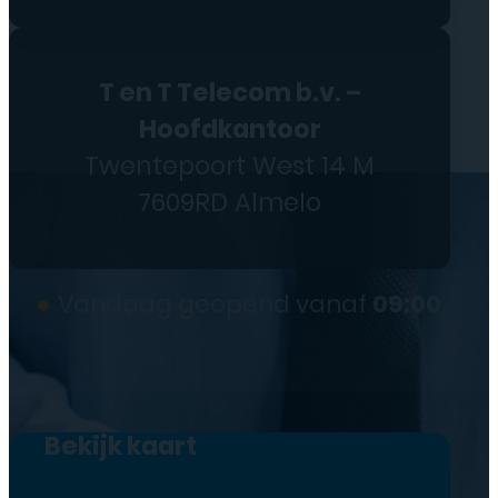
T en T Telecom b.v. –
Hoofdkantoor
Twentepoort West 14 M
7609RD Almelo
●
Vandaag geopend vanaf
09:00
Bekijk kaart