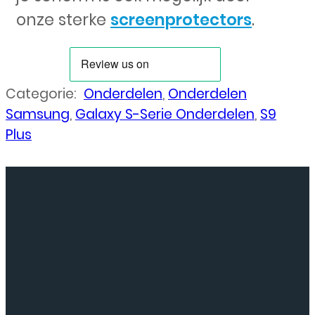
onze sterke
screenprotectors
.
Categorie:
Onderdelen
,
Onderdelen
Samsung
,
Galaxy S-Serie Onderdelen
,
S9
Plus