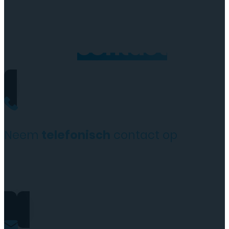
Neem
contact
op
Neem
telefonisch
contact op
+31(0)35 6313897