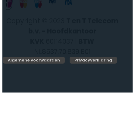
Copyright © 2023
T en T Telecom
b.v. - Hoofdkantoor
KVK
60114037 |
BTW
NL8537.70.839.B01
Algemene voorwaarden
Privacyverklaring