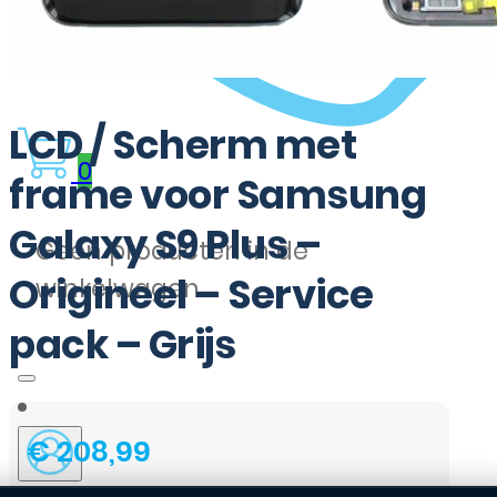
LCD / Scherm met
0
frame voor Samsung
Galaxy S9 Plus –
Geen producten in de
Origineel – Service
winkelwagen.
pack – Grijs
€
208,99