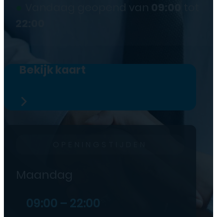
●
Vandaag geopend van
09:00
tot
22:00
Bekijk kaart
OPENINGSTIJDEN
Maandag
09:00 – 22:00