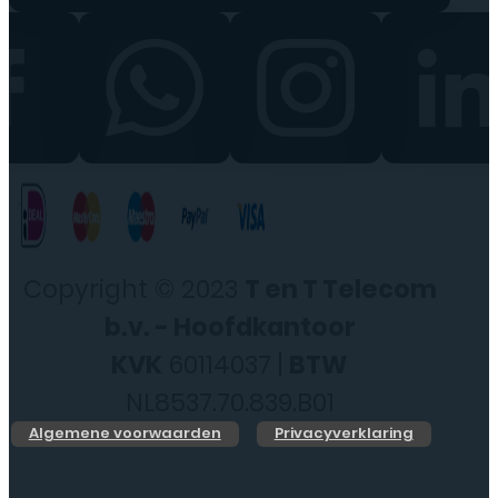
Copyright © 2023
T en T Telecom
b.v. - Hoofdkantoor
KVK
60114037 |
BTW
NL8537.70.839.B01
Algemene voorwaarden
Privacyverklaring