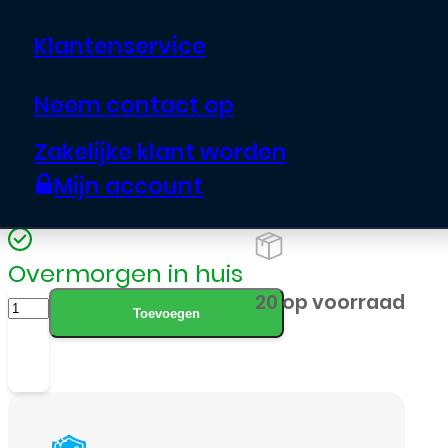
Screenprotector voor Samsung
Klantenservice
Galaxy S26 Ultra is een zwarte
gehard glas screenprotector met
Neem contact op
volledige dekking. Beschermt je
Zakelijke klant worden
scherm tegen krassen en stoten
Mijn account
zonder verlies van functionaliteit.
Overmorgen in huis
Samsung
20 op voorraad
Toevoegen
-
Galaxy
S26
Ultra