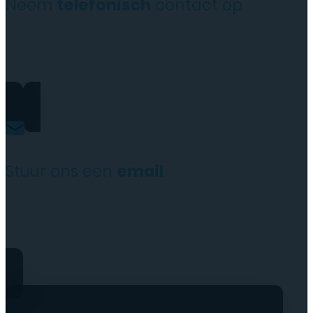
Neem
telefonisch
contact op
+31(0)35 6313897
Stuur ons een
email
service@tttelecomshop.n