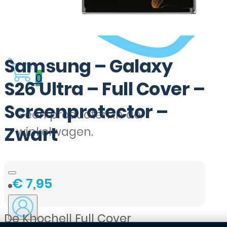
Samsung – Galaxy
0
S26 Ultra – Full Cover –
Screenprotector –
Geen producten in de
Zwart
winkelwagen.
€
7,95
De Khochell Full Cover