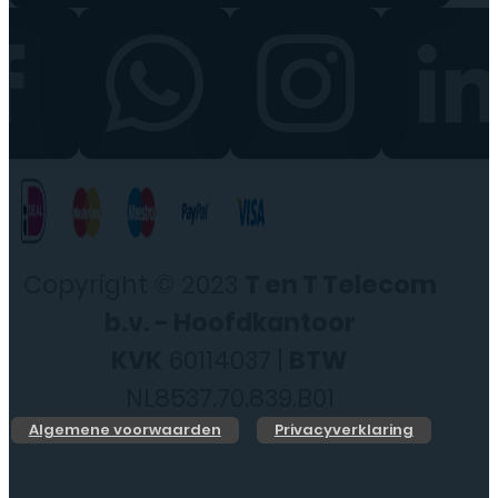
Copyright © 2023
T en T Telecom
b.v. - Hoofdkantoor
KVK
60114037 |
BTW
NL8537.70.839.B01
Algemene voorwaarden
Privacyverklaring