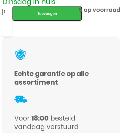
Dinsdag in huis
Samsung
5 op voorraad
Toevoegen
Galaxy
A52S
5G
SM-
A528B
(K1
Echte garantie op alle
Version)
assortiment
-
Oplaad
Connector
Voor
18:00
besteld,
Board
vandaag verstuurd
(GH96-