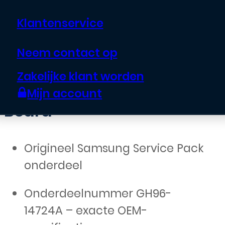
Klantenservice
€
29,95
Neem contact op
Samsung Galaxy A52S
Zakelijke klant worden
5G Oplaad Connector
Mijn account
Board
Origineel Samsung Service Pack
onderdeel
Onderdeelnummer GH96-
14724A – exacte OEM-