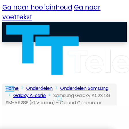
Ga naar hoofdinhoud
Ga naar
voettekst
Home
Onderdelen
Onderdelen Samsung
Galaxy A-serie
Samsung Galaxy A52S 5G
SM-A528B (K1 Version) – Oplaad Connector
B2B Portaal
Board (GH96-14724A) – Origineel – Service Pack
Klantenservice