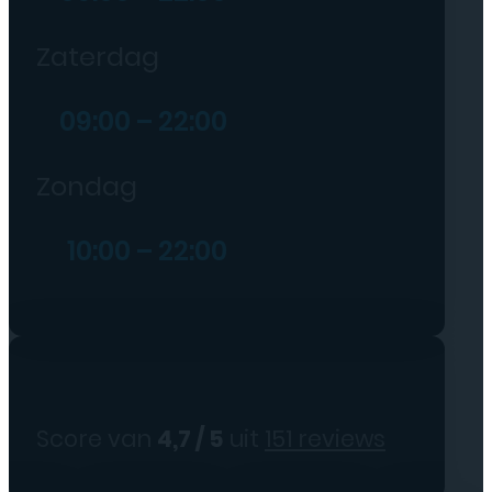
Zaterdag
09:00 – 22:00
Zondag
10:00 – 22:00
Score van
4,7 / 5
uit
151 reviews