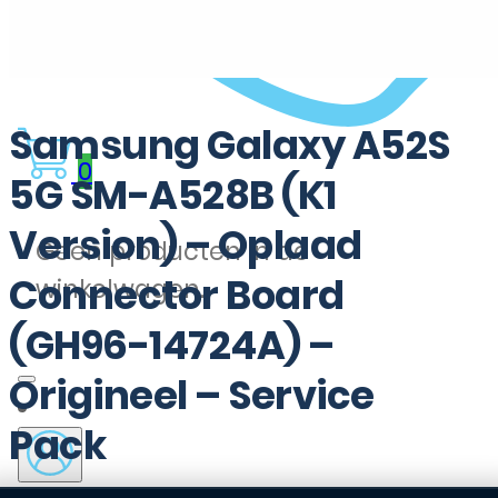
Samsung Galaxy A52S
0
5G SM-A528B (K1
Version) – Oplaad
Geen producten in de
Connector Board
winkelwagen.
(GH96-14724A) –
Origineel – Service
Pack