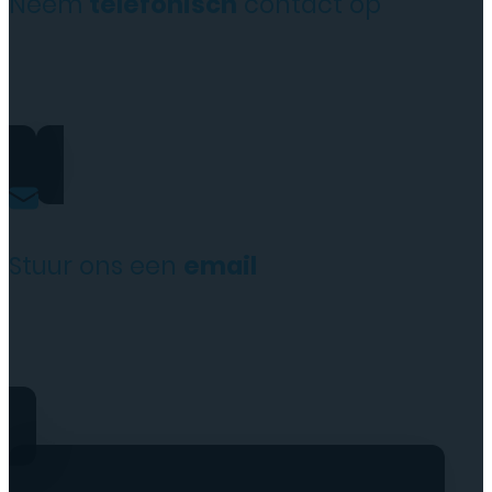
Neem
telefonisch
contact op
+31(0)35 6313897
Stuur ons een
email
service@tttelecomshop.n