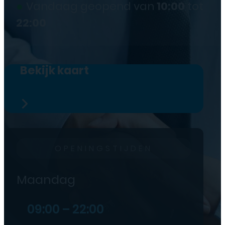
●
Vandaag geopend van
10:00
tot
22:00
Bekijk kaart
OPENINGSTIJDEN
Maandag
09:00 – 22:00