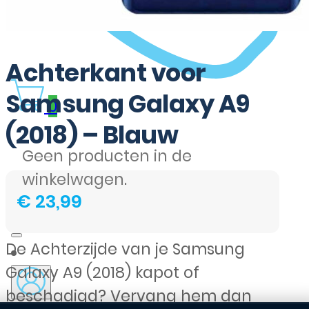
Achterkant voor
Samsung Galaxy A9
0
(2018) – Blauw
Geen producten in de
winkelwagen.
€
23,99
De Achterzijde van je Samsung
Galaxy A9 (2018) kapot of
beschadigd? Vervang hem dan