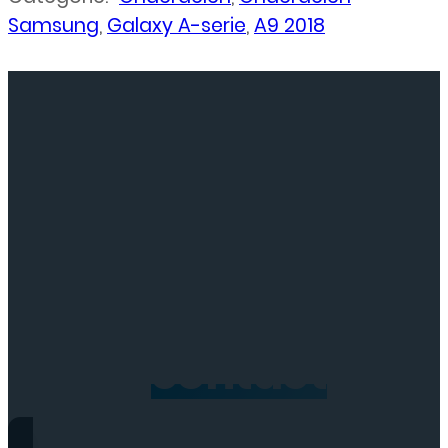
Samsung
,
Galaxy A-serie
,
A9 2018
Neem
contact
op