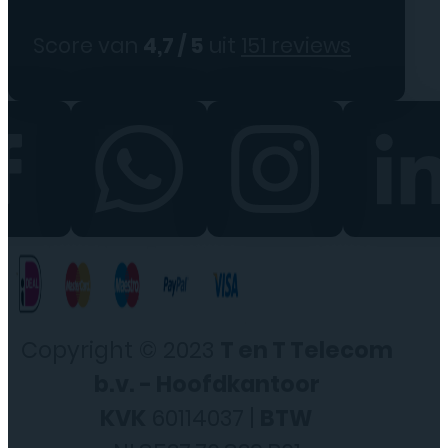
Score van
4,7 / 5
uit
151 reviews
Copyright © 2023
T en T Telecom
b.v. - Hoofdkantoor
KVK
60114037 |
BTW