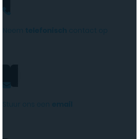
Neem
telefonisch
contact op
+31(0)35 6313897
Stuur ons een
email
service@tttelecomshop.n