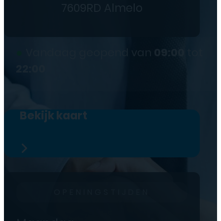
7609RD Almelo
●
Vandaag geopend van
09:00
tot
22:00
Bekijk kaart
OPENINGSTIJDEN