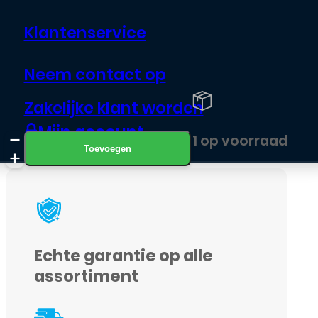
met deze Achterkant met lens
Klantenservice
voor jouw Samsung Galaxy
telefoon
Neem contact op
Zakelijke klant worden
Overmorgen in huis
Mijn account
Achterkant
1 op voorraad
Toevoegen
voor
Samsung
Galaxy
A9
Echte garantie op alle
(2018)
assortiment
-
Blauw