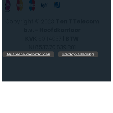
Copyright © 2023
T en T Telecom
b.v. - Hoofdkantoor
KVK
60114037 |
BTW
NL8537.70.839.B01
Algemene voorwaarden
Privacyverklaring