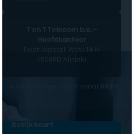
T en T Telecom b.v. –
Hoofdkantoor
Twentepoort West 14 M
7609RD Almelo
●
Vandaag geopend vanaf
09:00
Bekijk kaart