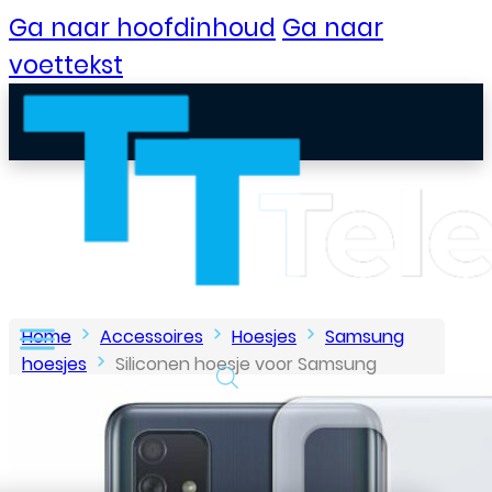
Ga naar hoofdinhoud
Ga naar
voettekst
Home
Accessoires
Hoesjes
Samsung
hoesjes
Siliconen hoesje voor Samsung
Galaxy A71 – Transparant
B2B Portaal
Klantenservice