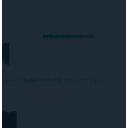
Neem
contact
op
Neem
telefonisch
contact op
+31(0)35 6313897