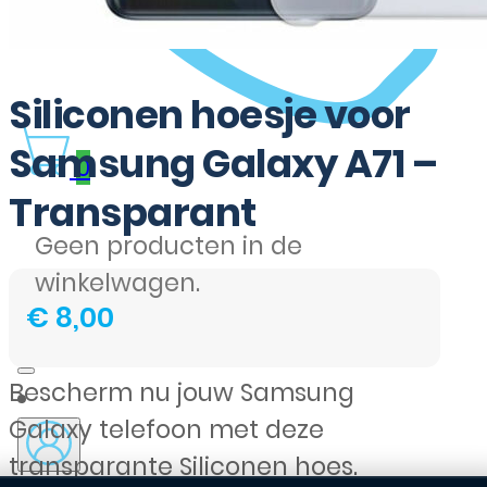
Siliconen hoesje voor
Samsung Galaxy A71 –
0
Transparant
Geen producten in de
winkelwagen.
€
8,00
Bescherm nu jouw Samsung
Galaxy telefoon met deze
transparante Siliconen hoes.