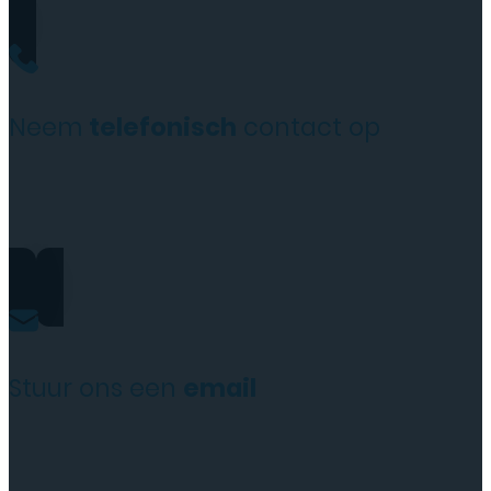
Neem
telefonisch
contact op
+31(0)35 6313897
Stuur ons een
email
service@tttelecomshop.n