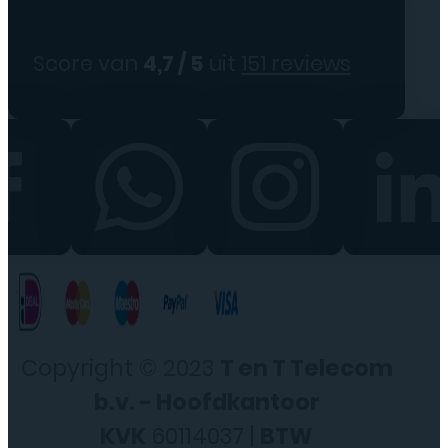
Score van
4,7 / 5
uit
151 reviews
Copyright © 2023
T en T Telecom
b.v. - Hoofdkantoor
KVK
60114037 |
BTW