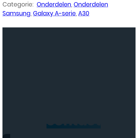
Categorie:
Onderdelen
,
Onderdelen
Samsung
,
Galaxy A-serie
,
A30
Neem
contact
op