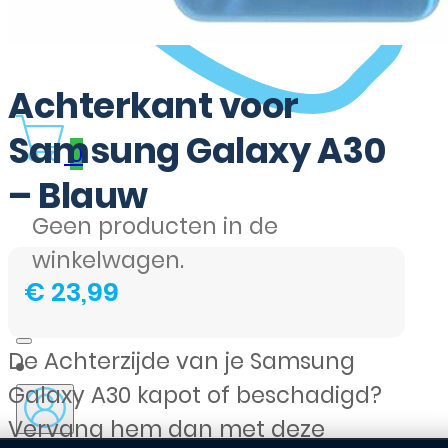
Achterkant voor
Samsung Galaxy A30
0
– Blauw
Geen producten in de
winkelwagen.
€
23,99
De Achterzijde van je Samsung
Galaxy A30 kapot of beschadigd?
Vervang hem dan met deze