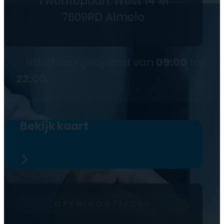
Twentepoort West 14 M
7609RD Almelo
●
Vandaag geopend van
09:00
tot
22:00
Bekijk kaart
OPENINGSTIJDEN