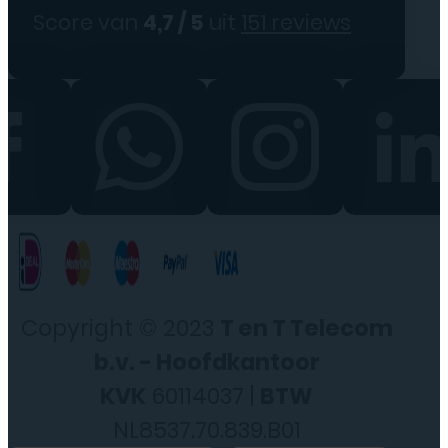
Score van
4,7 / 5
uit
151 reviews
Copyright © 2023
T en T Telecom
b.v. - Hoofdkantoor
KVK
60114037 |
BTW
NL8537.70.839.B01