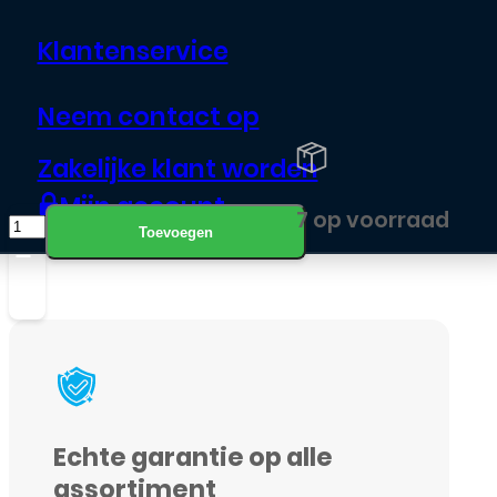
met deze Achterkant met lens
Klantenservice
voor jouw Samsung Galaxy
telefoon
Neem contact op
Zakelijke klant worden
Overmorgen in huis
Mijn account
Achterkant
7 op voorraad
Toevoegen
voor
Samsung
Galaxy
A3
(2017)
-
Echte garantie op alle
Roze
assortiment