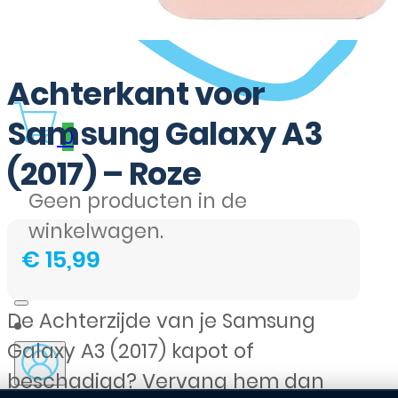
Achterkant voor
Samsung Galaxy A3
0
(2017) – Roze
Geen producten in de
winkelwagen.
€
15,99
De Achterzijde van je Samsung
Galaxy A3 (2017) kapot of
beschadigd? Vervang hem dan