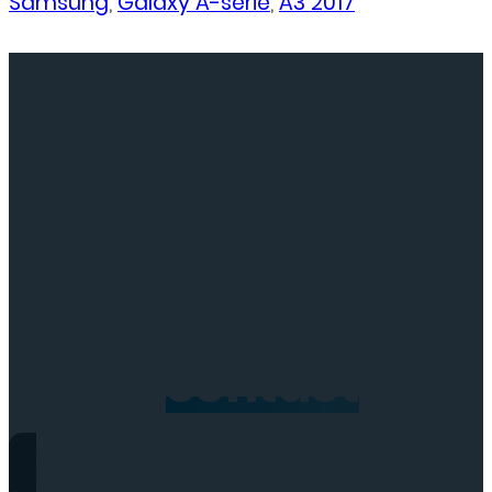
Samsung
,
Galaxy A-serie
,
A3 2017
Neem
contact
op