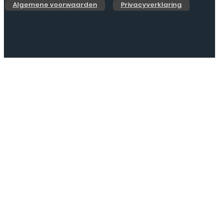
Algemene voorwaarden
Privacyverklaring
Web Design by
Jarno.digital