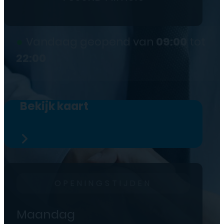
●
Vandaag geopend van
09:00
tot
22:00
Bekijk kaart
OPENINGSTIJDEN
Maandag