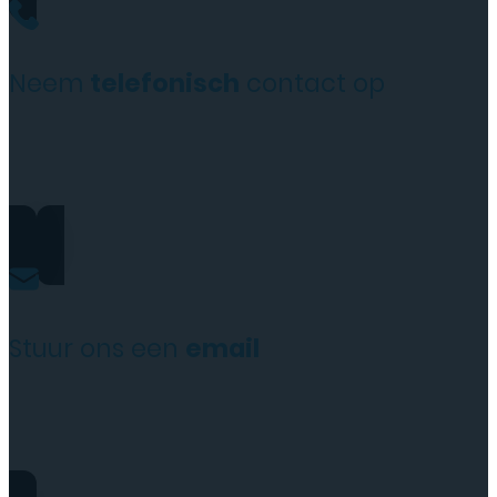
Neem
telefonisch
contact op
+31(0)35 6313897
Stuur ons een
email
service@tttelecomshop.n