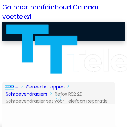
Ga naar hoofdinhoud
Ga naar
voettekst
Home
Gereedschappen
Schroevendraaiers
Refox RS2 2D
Schroevendraaier set voor Telefoon Reparatie
B2B Portaal
– 5 in 1
Klantenservice