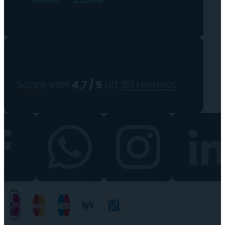
Score van
4,7 / 5
uit
151 reviews