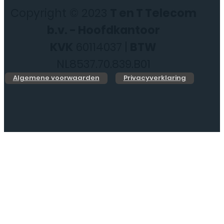
Copyright © 2023
T en T Telecom
b.v. - Hoofdkantoor
KVK
60114037 |
BTW
NL8537.70.839.B01
Algemene voorwaarden
Privacyverklaring