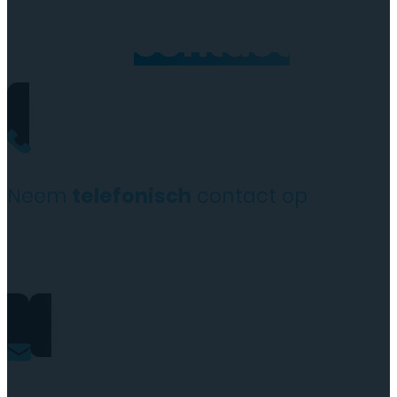
Neem
contact
op
Neem
telefonisch
contact op
+31(0)35 6313897