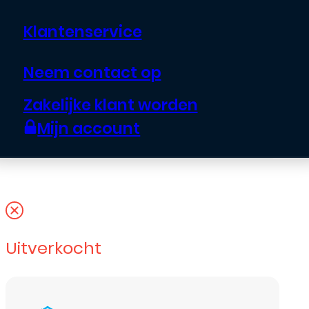
voor Telefoon
Klantenservice
Reparatie – 5 in 1
Neem contact op
Zakelijke klant worden
€
23,95
Mijn account
Uitverkocht