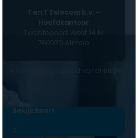
T en T Telecom b.v. –
Hoofdkantoor
Twentepoort West 14 M
7609RD Almelo
●
Vandaag geopend vanaf
09:00
Bekijk kaart