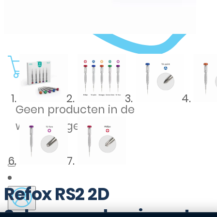
0
Geen producten in de
winkelwagen.
Refox RS2 2D
Schroevendraaier set