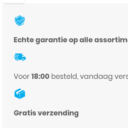
Scherm
voor
Nokia
3.1
Echte garantie op alle assorti
-
Zwart
aantal
Voor
18:00
besteld, vandaag ver
Gratis verzending