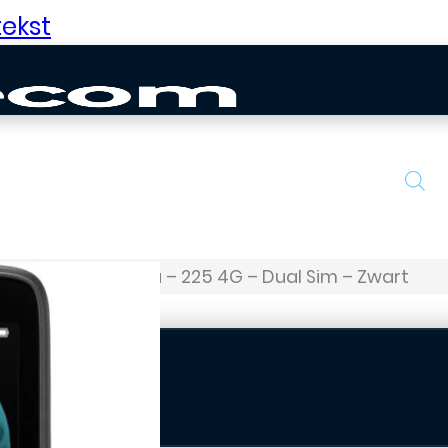
ekst
 Telefoons
Nokia – 225 4G – Dual Sim – Zwart