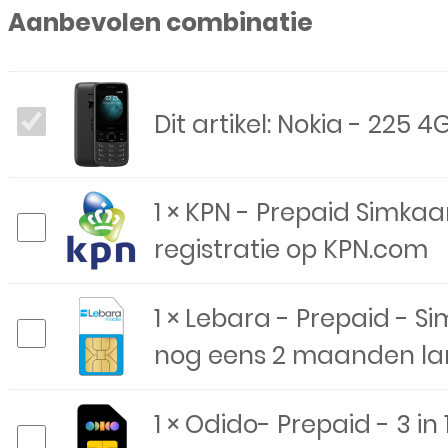
Aanbevolen combinatie
4G
-
Dual
Nokia
Dit artikel:
Nokia - 225 4G
Sim
-
-
Zwart
225
1
×
KPN - Prepaid Simkaar
KPN
aantal
4G
registratie op KPN.com
-
-
Prepaid
Dual
1
×
Lebara - Prepaid - S
Lebara
Simkaart
Sim
nog eens 2 maanden lan
-
-
-
Prepaid
met
Zwart
1
×
Odido- Prepaid - 3 in
Odido-
-