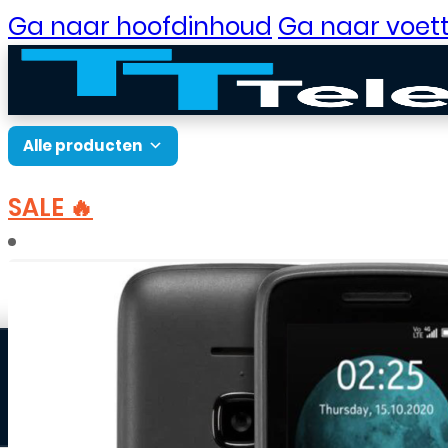
Ga naar hoofdinhoud
Ga naar voett
Alle producten
SALE 🔥
B2B Portaal
Home
Telefoons, Tablets & Wearables
Nokia
Klantenservice
Neem contact op
Veelgestelde vragen