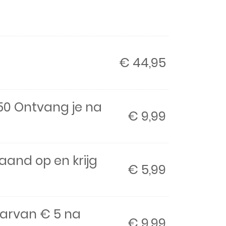
€
44,95
,50 Ontvang je na
€
9,99
aand op en krijg
€
5,99
aarvan € 5 na
€
9,99