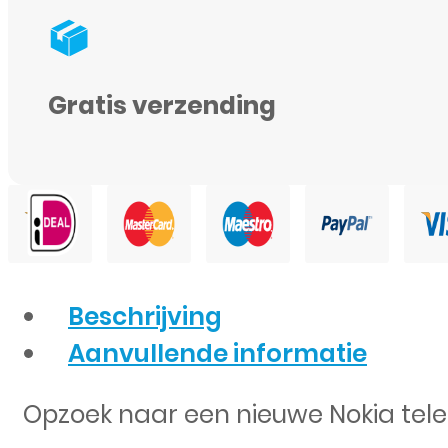
€
€
maanden
5
5
lang
extra
na
€5
Gratis verzending
tegoed
registratie
extra
via
+
My
50MB.
Odido!
Beschrijving
Aanvullende informatie
Opzoek naar een nieuwe Nokia telef