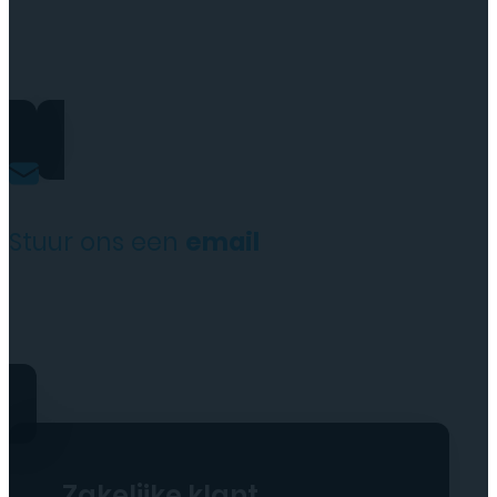
+31(0)35 6313897
Stuur ons een
email
service@tttelecomshop.n
Zakelijke klant