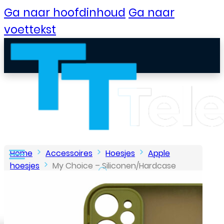
Ga naar hoofdinhoud
Ga naar
voettekst
Home
Accessoires
Hoesjes
Apple
hoesjes
My Choice – Siliconen/Hardcase
hoesje voor Apple iPhone 12 – Licht Groen
B2B Portaal
Klantenservice