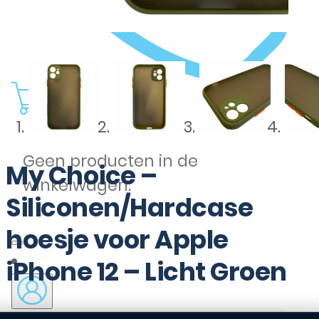
0
Geen producten in de
My Choice –
winkelwagen.
Siliconen/Hardcase
hoesje voor Apple
iPhone 12 – Licht Groen