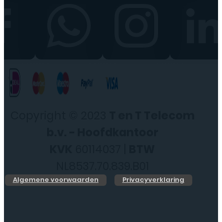
Copyright © 2023
T en T Telecom
b.v. - Hoofdkantoor
KVK
60114037 |
BTW
NL8537.70.839.B01
Algemene voorwaarden
Privacyverklaring