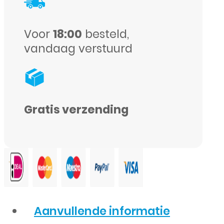
-
Licht
Voor
18:00
besteld,
Groen
vandaag verstuurd
aantal
Gratis verzending
Aanvullende informatie