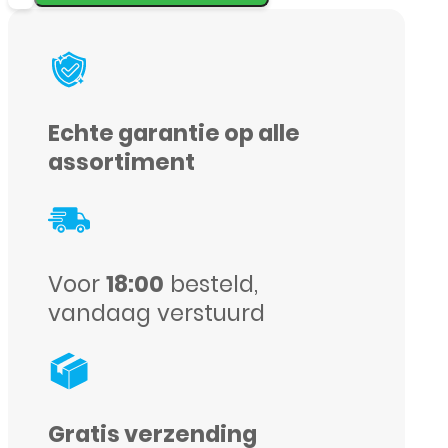
Vegan
Leather
Wallet
Stand
Echte garantie op alle
MagSafe
assortiment
–
Desert
Gold
aantal
Voor
18:00
besteld,
vandaag verstuurd
Gratis verzending