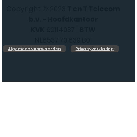
Copyright © 2023
T en T Telecom
b.v. - Hoofdkantoor
KVK
60114037 |
BTW
NL8537.70.839.B01
Algemene voorwaarden
Privacyverklaring