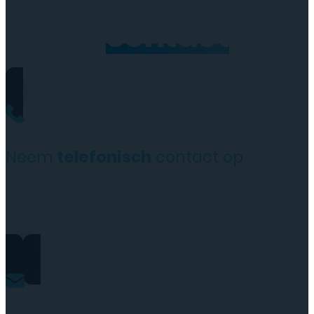
Neem
contact
op
Neem
telefonisch
contact op
+31(0)35 6313897