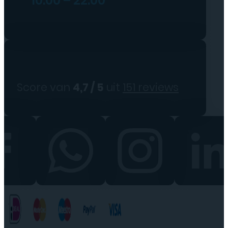
10:00 – 22:00
Score van
4,7 / 5
uit
151 reviews