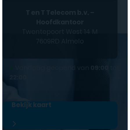
T en T Telecom b.v. –
Hoofdkantoor
Twentepoort West 14 M
7609RD Almelo
●
Vandaag geopend van
09:00
tot
22:00
Bekijk kaart