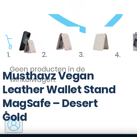
0
Geen producten in de
Musthavz Vegan
winkelwagen.
Leather Wallet Stand
MagSafe – Desert
Gold