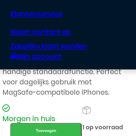
€
19,95
Klantenservice
De Musthavz Vegan Leather Wallet
Neem contact op
Stand MagSafe in Desert Gold is
Zakelijke klant worden
een stijlvolle magnetische wallet
Mijn account
met ruimte voor pasjes en een
handige standaardfunctie. Perfect
voor dagelijks gebruik met
MagSafe-compatibele iPhones.
Morgen in huis
Musthavz
1 op voorraad
Toevoegen