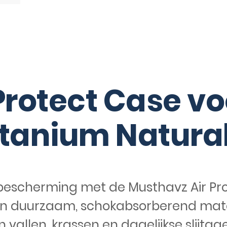
Protect Case vo
Titanium Natura
bescherming met de Musthavz Air Prote
van duurzaam, schokabsorberend mate
 vallen, krassen en dagelijkse slijta