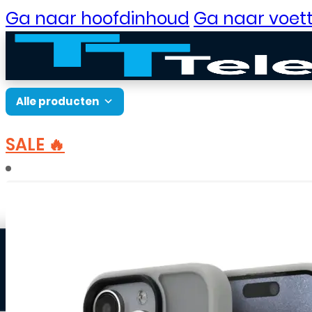
Ga naar hoofdinhoud
Ga naar voett
Alle producten
SALE 🔥
B2B Portaal
Home
Accessoires
Hoesjes
Apple hoesjes
Klantenservice
Neem contact op
Veelgestelde vragen