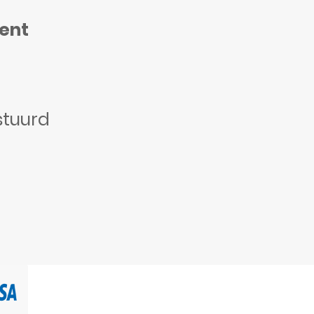
ment
stuurd