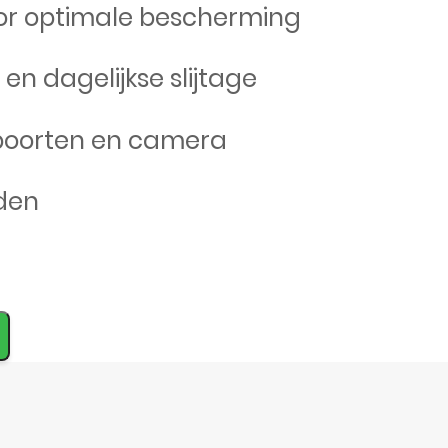
or optimale bescherming
en dagelijkse slijtage
 poorten en camera
den