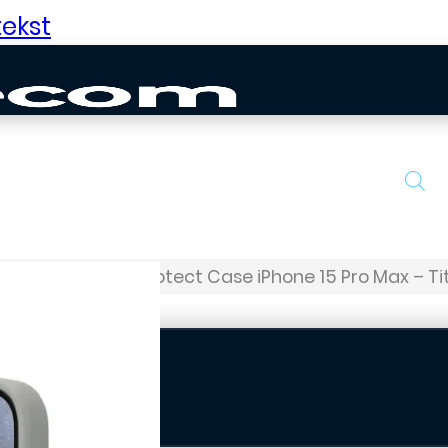
ekst
Musthavz Air Protect Case iPhone 15 Pro Max – T