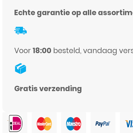
iPhone
Echte garantie op alle assorti
15
Pro
Max
-
Voor
18:00
besteld, vandaag ver
Titanium
Natural
aantal
Gratis verzending