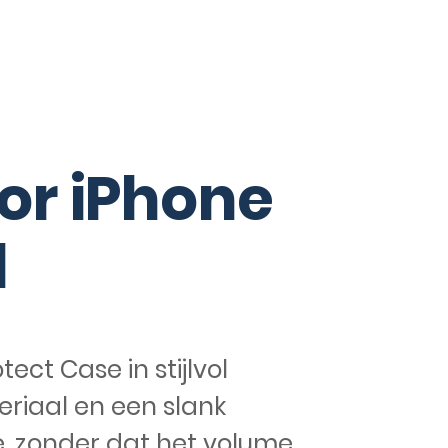
or iPhone
l
ct Case in stijlvol
riaal en een slank
ge, zonder dat het volume