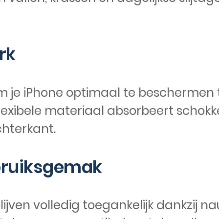
rk
m je iPhone optimaal te beschermen te
n flexibele materiaal absorbeert scho
hterkant.
bruiksgemak
ijven volledig toegankelijk dankzij n