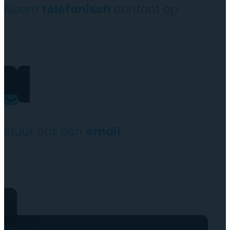
Neem
telefonisch
contact op
+31(0)35 6313897
Stuur ons een
email
service@tttelecomshop.n