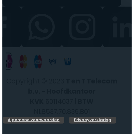
Copyright © 2023
T en T Telecom
b.v. - Hoofdkantoor
KVK
60114037 |
BTW
NL8537.70.839.B01
Algemene voorwaarden
Privacyverklaring