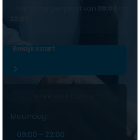
●
Vandaag geopend van
09:00
tot
22:00
Bekijk kaart
OPENINGSTIJDEN
Maandag
09:00 – 22:00