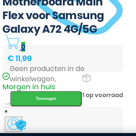
Motherboard Main
Flex voor Samsung
Galaxy A72 4G/5G
0
€
11,99
Geen producten in de
winkelwagen.
Morgen in huis
Motherboard
1 op voorraad
Toevoegen
Main
Flex
voor