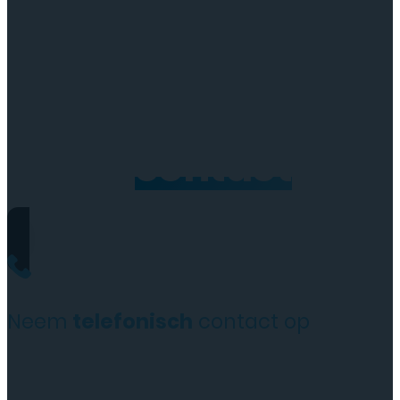
Neem
contact
op
Neem
telefonisch
contact op
+31(0)35 6313897