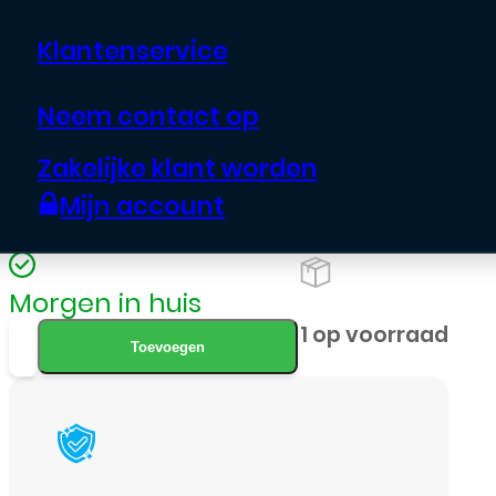
iPhone 17 Pro of 17 Pro Max met
Klantenservice
deze blauwen lens film camera
protector. Het geharde glas
Neem contact op
voorkomt krassen en stoten zonder
Zakelijke klant worden
dat de beeldkwaliteit van je foto’s
Mijn account
verandert.
Morgen in huis
Lens
1 op voorraad
Toevoegen
Film
Camera
Lens
Protector