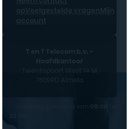
Neem contact
op
Veelgestelde vragen
Mijn
account
T en T Telecom b.v. –
Hoofdkantoor
Twentepoort West 14 M
7609RD Almelo
●
Vandaag geopend van
09:00
tot
22:00