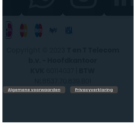
Copyright © 2023
T en T Telecom
b.v. - Hoofdkantoor
KVK
60114037 |
BTW
NL8537.70.839.B01
Algemene voorwaarden
Privacyverklaring