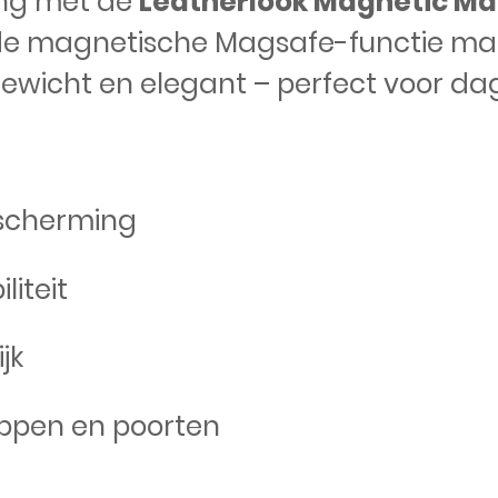
ing met de
Leatherlook Magnetic M
 de magnetische Magsafe-functie ma
gewicht en elegant – perfect voor dage
escherming
iteit
jk
oppen en poorten