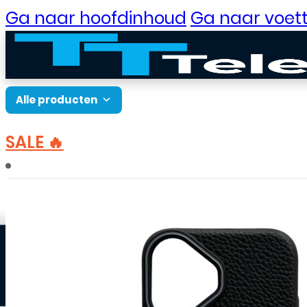
Ga naar hoofdinhoud
Ga naar voett
Alle producten
SALE 🔥
B2B Portaal
Home
Accessoires
Hoesjes
Apple hoesjes
Klantenservice
Neem contact op
Veelgestelde vragen