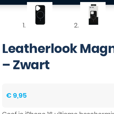
Leatherlook Magn
– Zwart
€
9,95