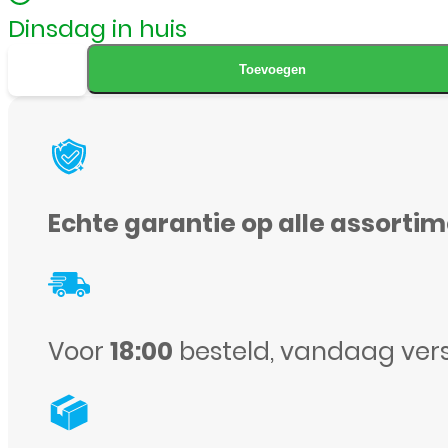
Dinsdag in huis
Leatherlook
Toevoegen
Magnetic
Magsafe
Case
-
Echte garantie op alle assorti
iPhone
16
-
Zwart
Voor
18:00
besteld, vandaag ver
aantal