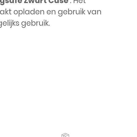
agsafe Zwart Case
. Het
akt opladen en gebruik van
lijks gebruik.