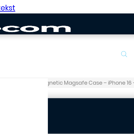
ekst
Leatherlook Magnetic Magsafe Case – iPhone 16 