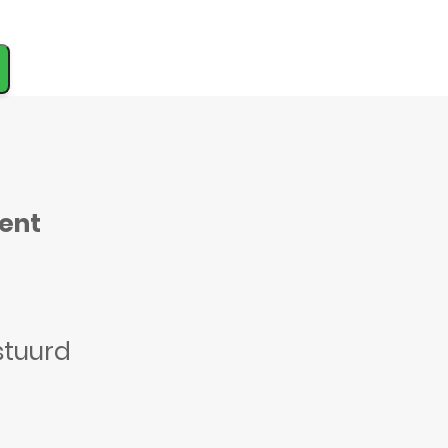
ment
stuurd