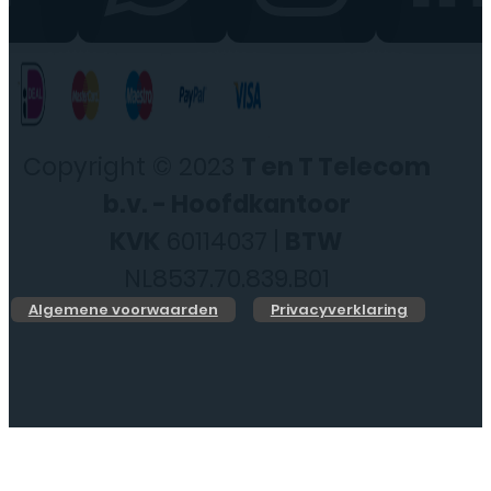
Copyright © 2023
T en T Telecom
b.v. - Hoofdkantoor
KVK
60114037 |
BTW
NL8537.70.839.B01
Algemene voorwaarden
Privacyverklaring