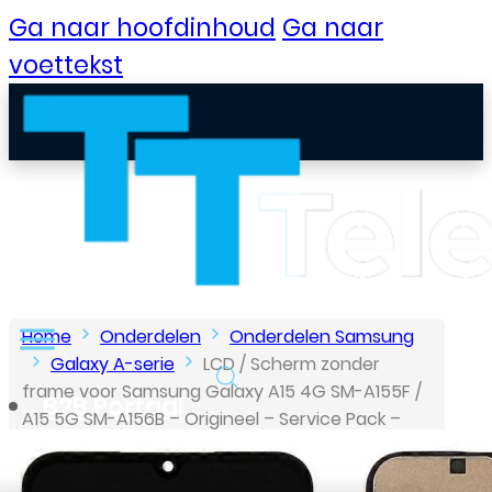
Ga naar hoofdinhoud
Ga naar
voettekst
Home
Onderdelen
Onderdelen Samsung
Galaxy A-serie
LCD / Scherm zonder
frame voor Samsung Galaxy A15 4G SM-A155F /
B2B Portaal
A15 5G SM-A156B – Origineel – Service Pack –
Zwart
Klantenservice