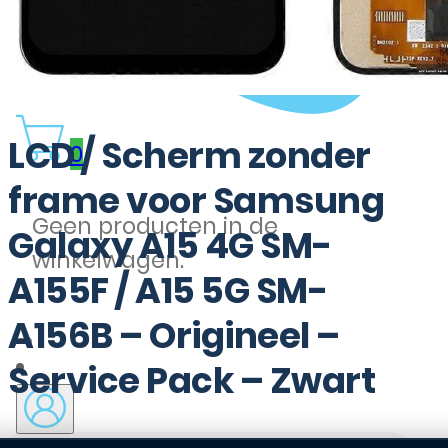
LCD / Scherm zonder
0
frame voor Samsung
Geen producten in de
Galaxy A15 4G SM-
winkelwagen.
A155F / A15 5G SM-
A156B – Origineel –
Service Pack – Zwart