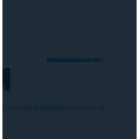
Neem
contact
op
Neem
telefonisch
contact op
+31(0)35 6313897