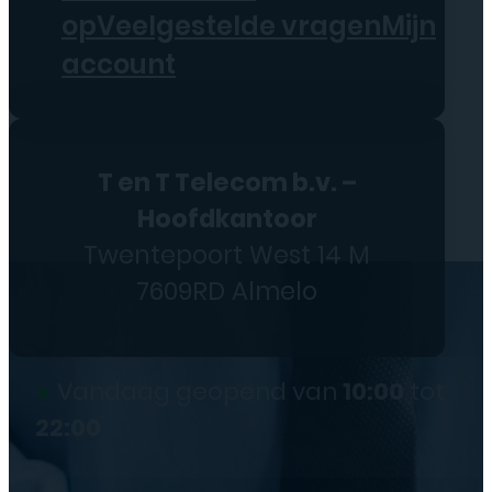
op
Veelgestelde vragen
Mijn
account
T en T Telecom b.v. –
Hoofdkantoor
Twentepoort West 14 M
7609RD Almelo
●
Vandaag geopend van
10:00
tot
22:00