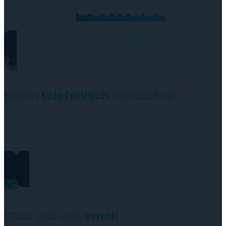
Neem
contact
op
Neem
telefonisch
contact op
+31(0)35 6313897
Stuur ons een
email