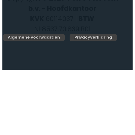
b.v. - Hoofdkantoor
KVK
60114037 |
BTW
NL8537.70.839.B01
Algemene voorwaarden
Privacyverklaring