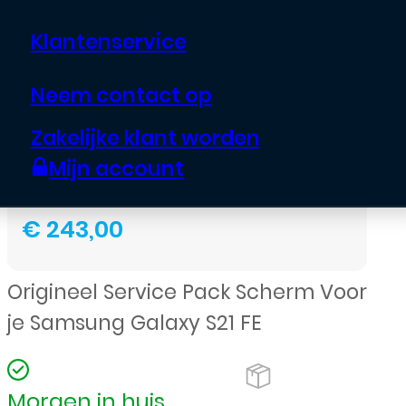
frame voor Samsung
Klantenservice
Galaxy S21 Ultra –
Origineel – Service
Neem contact op
Pack – Zwart
Zakelijke klant worden
Mijn account
€
243,00
Origineel Service Pack Scherm Voor
je Samsung Galaxy S21 FE
Morgen in huis