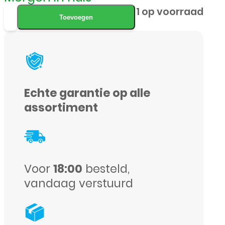
LCD
1 op voorraad
Toevoegen
/
Scherm
met
frame
Echte garantie op alle
voor
assortiment
Samsung
Galaxy
S21
Ultra
Voor
18:00
besteld,
vandaag verstuurd
-
Origineel
-