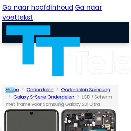
Ga naar hoofdinhoud
Ga naar
voettekst
Home
Onderdelen
Onderdelen Samsung
Galaxy S-Serie Onderdelen
LCD / Scherm
met frame voor Samsung Galaxy S21 Ultra –
B2B Portaal
Origineel – Service Pack – Zwart
Klantenservice