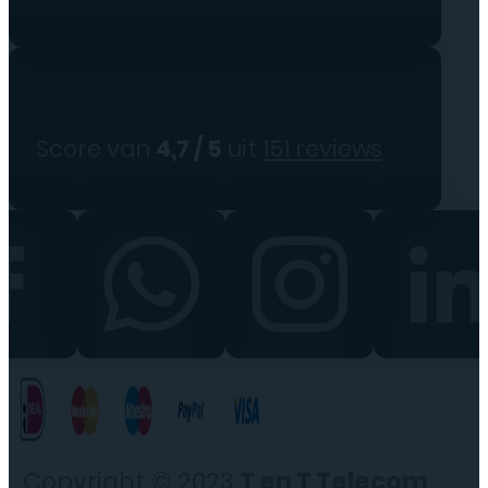
Score van
4,7 / 5
uit
151 reviews
Copyright © 2023
T en T Telecom