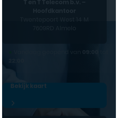
T en T Telecom b.v. –
Hoofdkantoor
Twentepoort West 14 M
7609RD Almelo
●
Vandaag geopend van
09:00
tot
22:00
Bekijk kaart