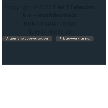
Copyright © 2023
T en T Telecom
b.v. - Hoofdkantoor
KVK
60114037 |
BTW
NL8537.70.839.B01
Algemene voorwaarden
Privacyverklaring