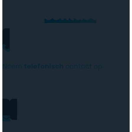
Neem
contact
op
Neem
telefonisch
contact op
+31(0)35 6313897