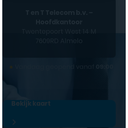
T en T Telecom b.v. –
Hoofdkantoor
Twentepoort West 14 M
7609RD Almelo
●
Vandaag geopend vanaf
09:00
Bekijk kaart