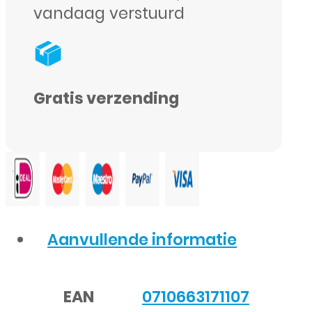
vandaag verstuurd
SM-
A546B
(GH81-
31231B)
Gratis verzending
-
Origineel
-
Service
Pack
-
Aanvullende informatie
Wit
aantal
EAN
0710663171107