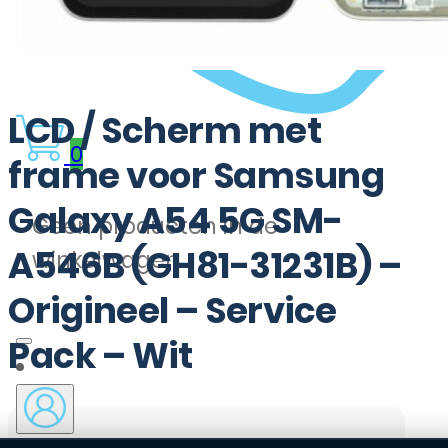
LCD / Scherm met
0
frame voor Samsung
Galaxy A54 5G SM-
Geen producten in de
A546B (GH81-31231B) –
winkelwagen.
Origineel – Service
Pack – Wit