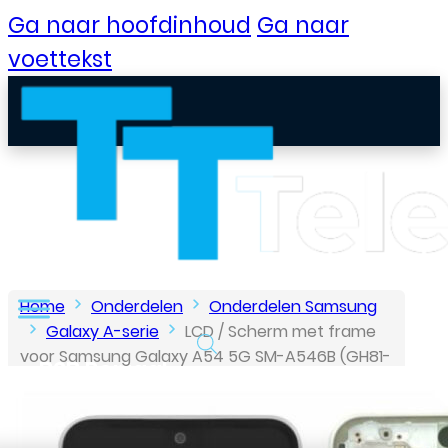
Ga naar hoofdinhoud
Ga naar
voettekst
Home
Onderdelen
Onderdelen Samsung
Galaxy A-serie
LCD / Scherm met frame
voor Samsung Galaxy A54 5G SM-A546B (GH81-
B2B Portaal
31231B) – Origineel – Service Pack – Wit
Klantenservice