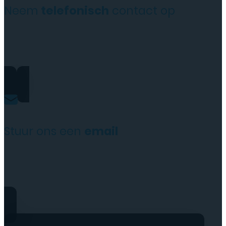
Neem
telefonisch
contact op
+31(0)35 6313897
Stuur ons een
email
service@tttelecomshop.n