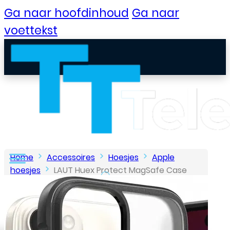
Ga naar hoofdinhoud
Ga naar
voettekst
Home
Accessoires
Hoesjes
Apple
hoesjes
LAUT Huex Protect MagSafe Case
iPhone 15/14/13 – Zwart
B2B Portaal
Klantenservice