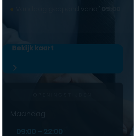
●
Vandaag geopend vanaf
09:00
Bekijk kaart
OPENINGSTIJDEN
Maandag
09:00 – 22:00