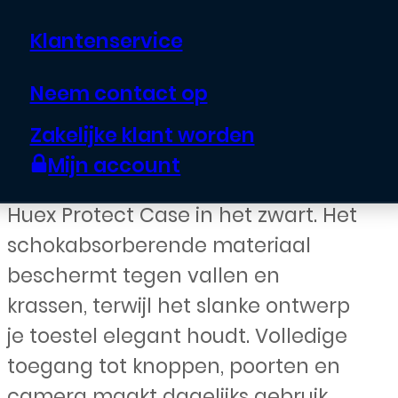
15/14/13 – Zwart
Klantenservice
€
24,99
Neem contact op
Zakelijke klant worden
Geef je iPhone 15/14/13
Mijn account
betrouwbare bescherming met de
Huex Protect Case in het zwart. Het
schokabsorberende materiaal
beschermt tegen vallen en
krassen, terwijl het slanke ontwerp
je toestel elegant houdt. Volledige
toegang tot knoppen, poorten en
camera maakt dagelijks gebruik