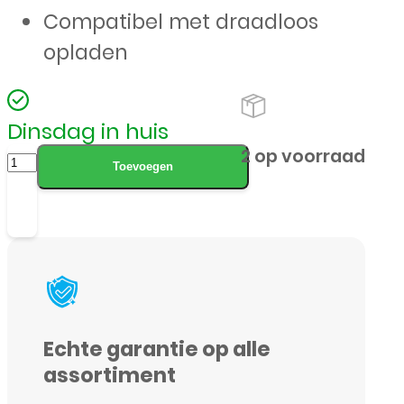
Compatibel met draadloos
opladen
Dinsdag in huis
LAUT
2 op voorraad
Toevoegen
Huex
Protect
MagSafe
Case
iPhone
15/14/13
Echte garantie op alle
–
assortiment
Zwart