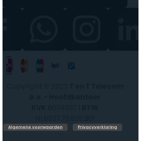
Copyright © 2023
T en T Telecom
b.v. - Hoofdkantoor
KVK
60114037 |
BTW
NL8537.70.839.B01
Algemene voorwaarden
Privacyverklaring