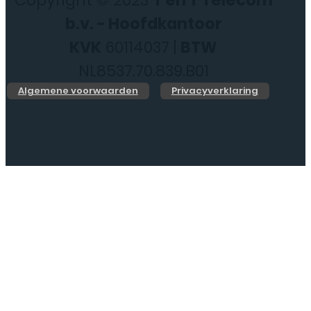
Copyright © 2023
T en T Telecom
b.v. - Hoofdkantoor
KVK
60114037 |
BTW
NL8537.70.839.B01
Algemene voorwaarden
Privacyverklaring