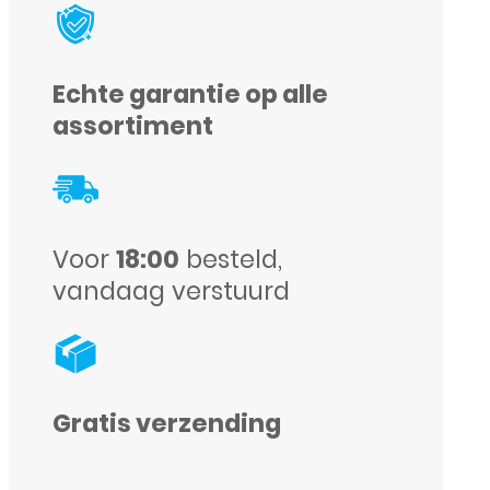
Mini
Display
and
Echte garantie op alle
Digitizer
assortiment
Complete
Black
(In-
Voor
18:00
besteld,
Cell)
vandaag verstuurd
aantal
Gratis verzending