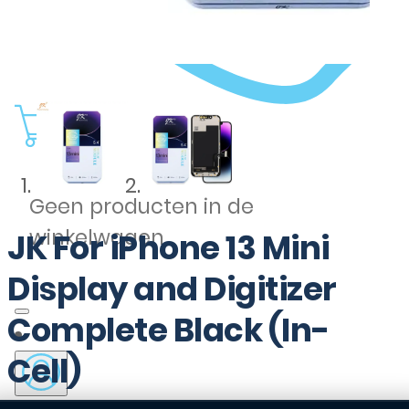
0
Geen producten in de
winkelwagen.
JK For iPhone 13 Mini
Display and Digitizer
Complete Black (In-
Cell)