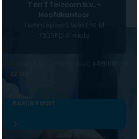
T en T Telecom b.v. –
Hoofdkantoor
Twentepoort West 14 M
7609RD Almelo
●
Vandaag geopend van
09:00
tot
22:00
Bekijk kaart