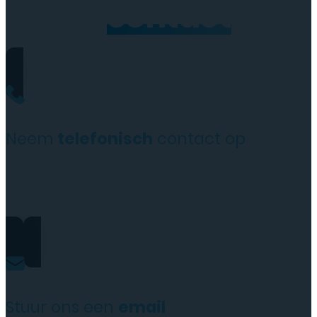
Neem
contact
op
Neem
telefonisch
contact op
+31(0)35 6313897
Stuur ons een
email