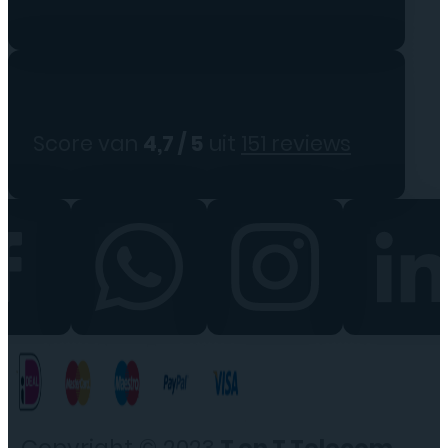
Score van
4,7 / 5
uit
151 reviews