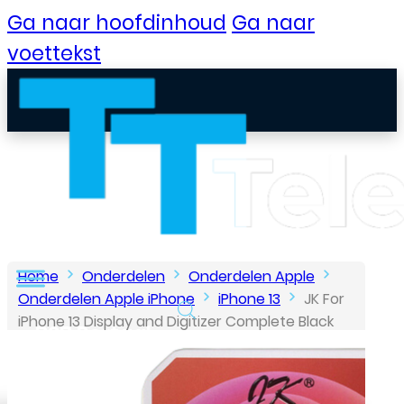
Ga naar hoofdinhoud
Ga naar
voettekst
Home
Onderdelen
Onderdelen Apple
Onderdelen Apple iPhone
iPhone 13
JK For
iPhone 13 Display and Digitizer Complete Black
B2B Portaal
(In-Cell)
Klantenservice