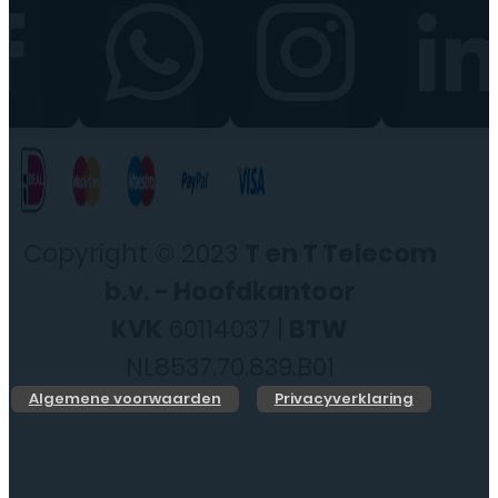
Copyright © 2023
T en T Telecom
b.v. - Hoofdkantoor
KVK
60114037 |
BTW
NL8537.70.839.B01
Algemene voorwaarden
Privacyverklaring