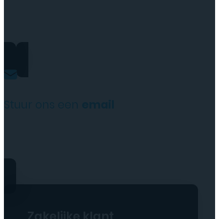
+31(0)35 6313897
Stuur ons een
email
service@tttelecomshop.n
Zakelijke klant