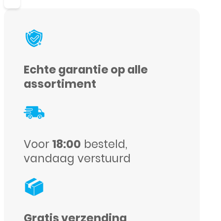
13
Display
and
Digitizer
Echte garantie op alle
Complete
assortiment
Black
(In-
Cell)
Voor
18:00
besteld,
aantal
vandaag verstuurd
Gratis verzending