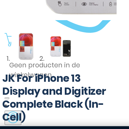
0
Geen producten in de
winkelwagen.
JK For iPhone 13
Display and Digitizer
Complete Black (In-
Cell)