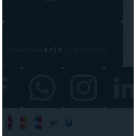
Score van
4,7 / 5
uit
151 reviews