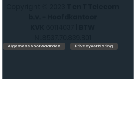
Copyright © 2023
T en T Telecom
b.v. - Hoofdkantoor
KVK
60114037 |
BTW
NL8537.70.839.B01
Algemene voorwaarden
Privacyverklaring