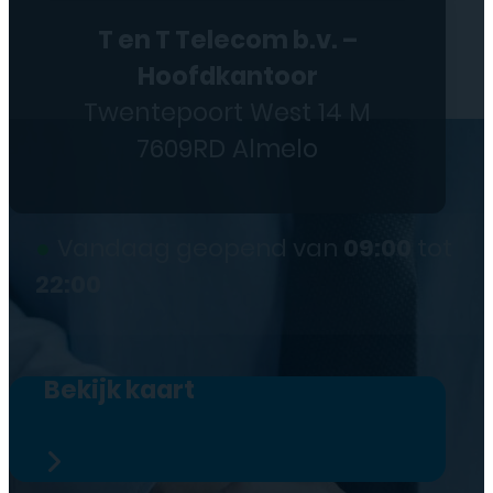
T en T Telecom b.v. –
Hoofdkantoor
Twentepoort West 14 M
7609RD Almelo
●
Vandaag geopend van
09:00
tot
22:00
Bekijk kaart