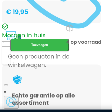
€
19,95
Morgen in huis
0
iPhone
4 op voorraad
Toevoegen
14
Geen producten in de
-
winkelwagen.
Trill
Motor
-
Taptic
Echte garantie op alle
Engine
assortiment
aantal