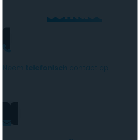
Neem
contact
op
Neem
telefonisch
contact op
+31(0)35 6313897