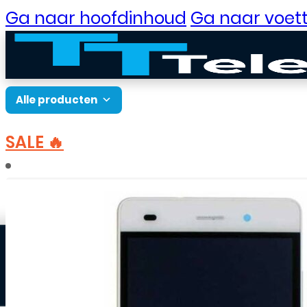
Ga naar hoofdinhoud
Ga naar voett
Alle producten
SALE 🔥
B2B Portaal
Home
Onderdelen
Onderdelen Huawei
P-
Klantenservice
Neem contact op
Veelgestelde vragen