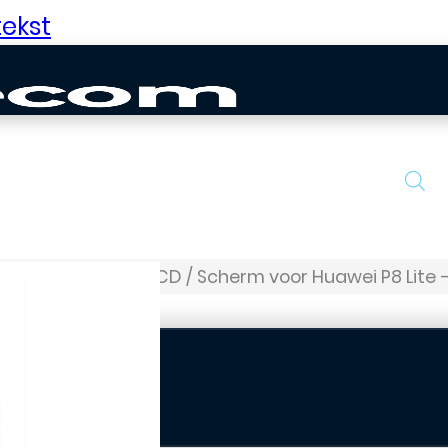
ekst
Serie
P8 Lite
LCD / Scherm voor Huawei P8 Lite 