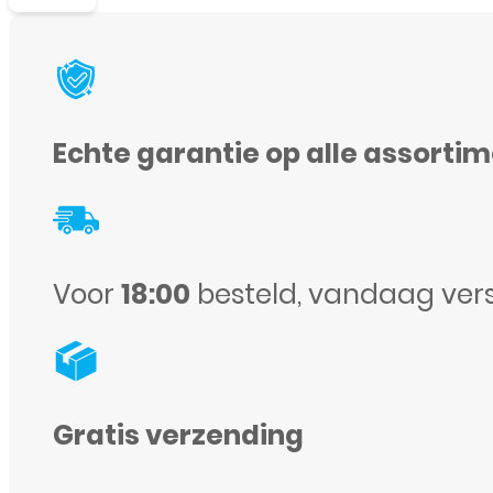
Scherm
voor
Huawei
P8
Echte garantie op alle assorti
Lite
-
Wit
aantal
Voor
18:00
besteld, vandaag ver
Gratis verzending