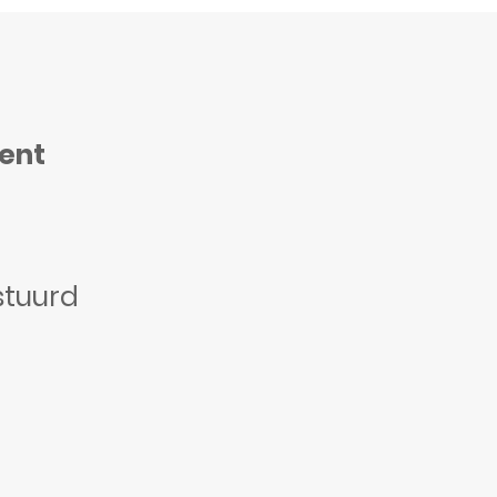
ment
stuurd