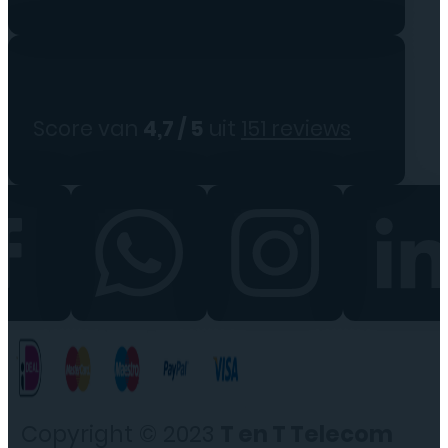
Score van
4,7 / 5
uit
151 reviews
Copyright © 2023
T en T Telecom