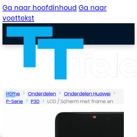
Ga naar hoofdinhoud
Ga naar
voettekst
Home
Onderdelen
Onderdelen Huawei
P-Serie
P30
LCD / Scherm met frame en
batterij voor Huawei P30 – Service Pack – Zwart
B2B Portaal
Klantenservice