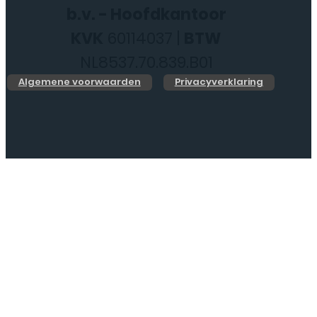
b.v. - Hoofdkantoor
KVK
60114037 |
BTW
NL8537.70.839.B01
Algemene voorwaarden
Privacyverklaring