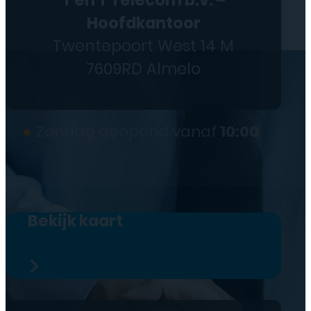
Hoofdkantoor
Twentepoort West 14 M
7609RD Almelo
●
Zondag geopend vanaf
10:00
Bekijk kaart