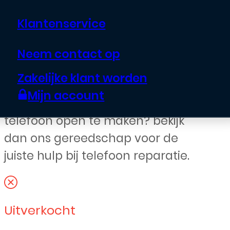
€
69,00
Klantenservice
Vervang nu zelf het scherm met
Neem contact op
frame en batterij van je Huawei
Zakelijke klant worden
telefoon! Heb je het juiste
Mijn account
gereedschap al in huis om je
telefoon open te maken? bekijk
dan ons gereedschap voor de
juiste hulp bij telefoon reparatie.
Uitverkocht