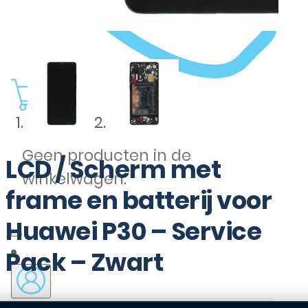
0
Geen producten in de
LCD / Scherm met
winkelwagen.
frame en batterij voor
Huawei P30 – Service
Pack – Zwart