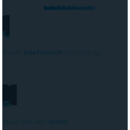
Neem
contact
op
Neem
telefonisch
contact op
+31(0)35 6313897
Stuur ons een
email