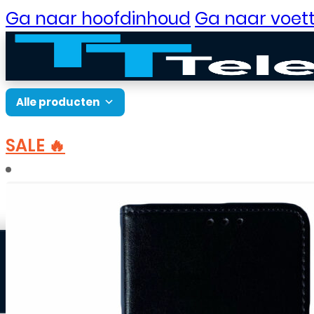
Ga naar hoofdinhoud
Ga naar voett
Alle producten
SALE 🔥
B2B Portaal
Home
Accessoires
Hoesjes
Huawei hoesje
Klantenservice
Neem contact op
Veelgestelde vragen