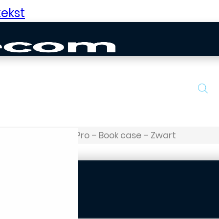
ekst
s
Huawei – P30 Pro – Book case – Zwart