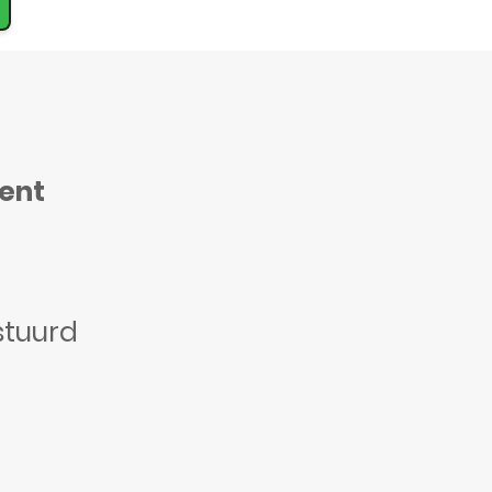
ment
stuurd