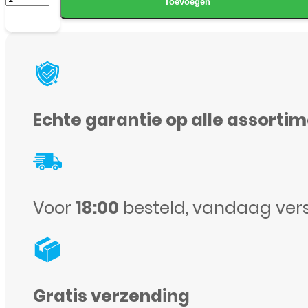
Toevoegen
-
P30
Pro
-
Book
Echte garantie op alle assorti
case
-
Zwart
aantal
Voor
18:00
besteld, vandaag ver
Gratis verzending