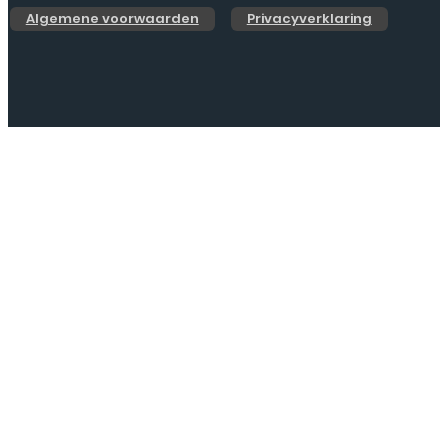
Algemene voorwaarden
Privacyverklaring
Web Design by
Jarno.digital