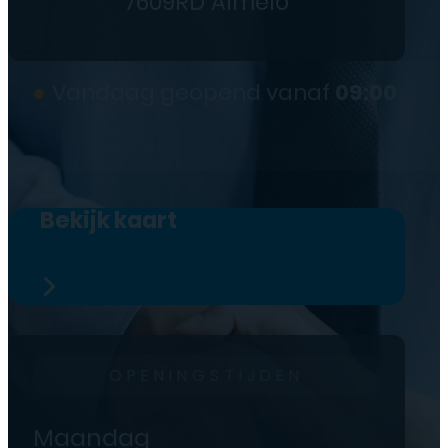
7609RD Almelo
●
Vandaag geopend vanaf
09:00
Bekijk kaart
OPENINGSTIJDEN
Maandag