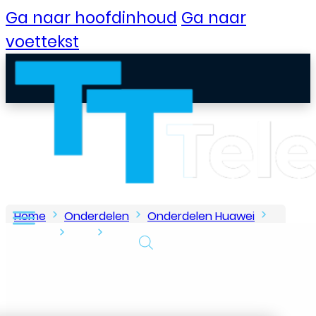
Ga naar hoofdinhoud
Ga naar
voettekst
Home
Onderdelen
Onderdelen Huawei
P-Serie
P20
Oorspeaker voor Huawei P20
B2B Portaal
Klantenservice