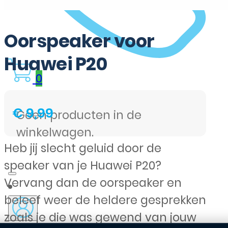
Oorspeaker voor
Huawei P20
0
€
9,99
Geen producten in de
winkelwagen.
Heb jij slecht geluid door de
speaker van je Huawei P20?
Vervang dan de oorspeaker en
beleef weer de heldere gesprekken
zoals je die was gewend van jouw