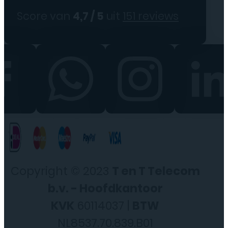
Score van
4,7 / 5
uit
151 reviews
Copyright © 2023
T en T Telecom
b.v. - Hoofdkantoor
KVK
60114037 |
BTW
NL8537.70.839.B01