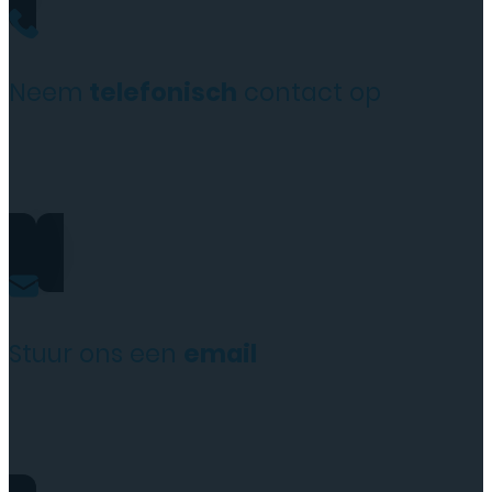
Neem
telefonisch
contact op
+31(0)35 6313897
Stuur ons een
email
service@tttelecomshop.n