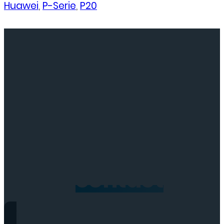
Huawei
,
P-Serie
,
P20
Neem
contact
op