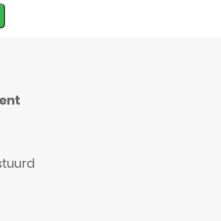
ment
stuurd