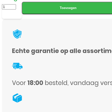
Achterkant
Toevoegen
met
camera
lens
voor
Huawei
Echte garantie op alle assorti
P20
Lite
-
Zwart
Voor
18:00
besteld, vandaag ver
aantal