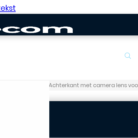
ekst
Serie
P20 Lite
Achterkant met camera lens voor