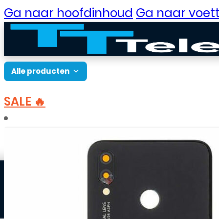
Ga naar hoofdinhoud
Ga naar voett
Alle producten
SALE 🔥
B2B Portaal
Home
Onderdelen
Onderdelen Huawei
P-
Klantenservice
Neem contact op
Veelgestelde vragen