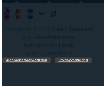
Copyright © 2023
T en T Telecom
b.v. - Hoofdkantoor
KVK
60114037 |
BTW
NL8537.70.839.B01
Algemene voorwaarden
Privacyverklaring