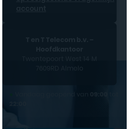
account
T en T Telecom b.v. –
Hoofdkantoor
Twentepoort West 14 M
7609RD Almelo
●
Vandaag geopend van
09:00
tot
22:00