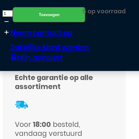
Morgen in huis
Huawei
5 op voorraad
Klantenservice
Toevoegen
-
Neem contact op
P10
-
Zakelijke klant worden
Frame
Mijn account
-
Wit
Echte garantie op alle
aantal
assortiment
Voor
18:00
besteld,
vandaag verstuurd