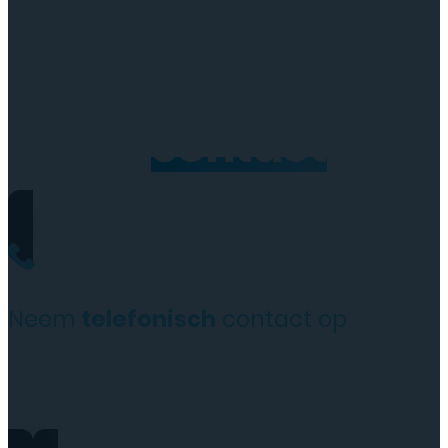
Neem
contact
op
Neem
telefonisch
contact op
+31(0)35 6313897