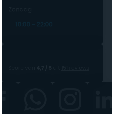
Zondag
10:00 – 22:00
Score van
4,7 / 5
uit
151 reviews