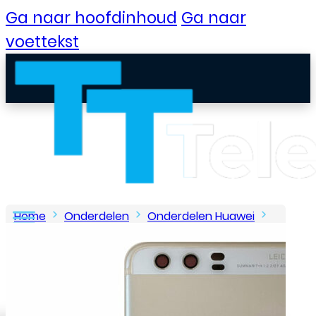
Ga naar hoofdinhoud
Ga naar
voettekst
Home
Onderdelen
Onderdelen Huawei
P-Serie
P10
Huawei – P10 – Frame – Wit
B2B Portaal
Klantenservice