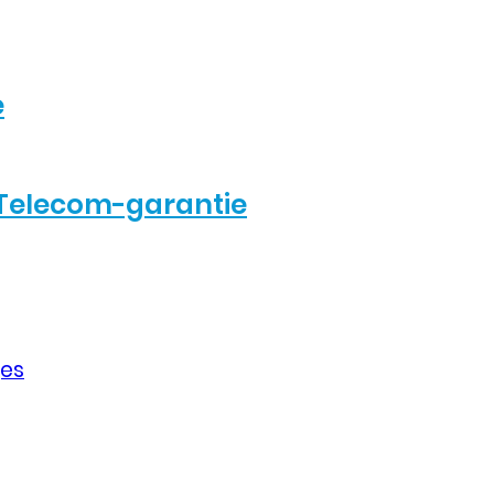
e
Telecom-garantie
jes