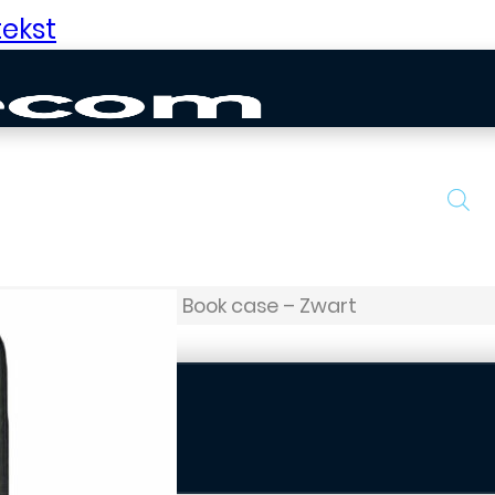
ekst
s
Huawei – P10 – Book case – Zwart