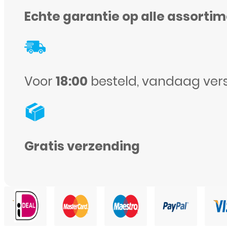
case
Echte garantie op alle assorti
-
Zwart
aantal
Voor
18:00
besteld, vandaag ver
Gratis verzending