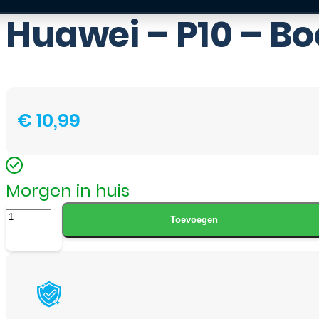
Huawei – P10 – Bo
€
10,99
Morgen in huis
Huawei
Toevoegen
-
P10
-
Book