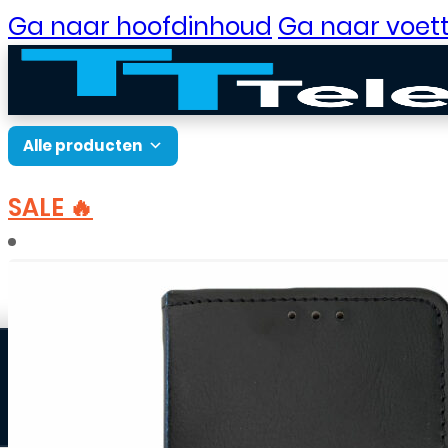
Ga naar hoofdinhoud
Ga naar voett
Alle producten
SALE 🔥
B2B Portaal
Home
Accessoires
Hoesjes
Huawei hoesje
Klantenservice
Neem contact op
Veelgestelde vragen