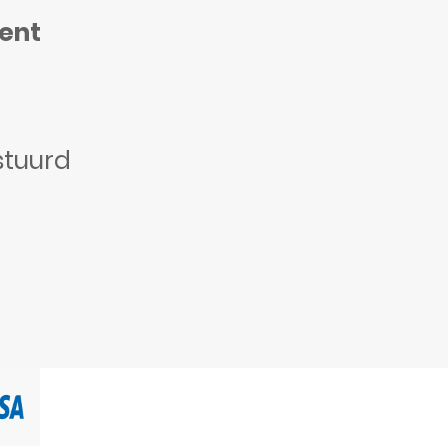
ment
stuurd