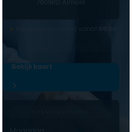
7609RD Almelo
●
Vandaag geopend vanaf
09:00
Bekijk kaart
OPENINGSTIJDEN
Maandag