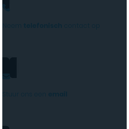
Neem
telefonisch
contact op
+31(0)35 6313897
Stuur ons een
email
service@tttelecomshop.n