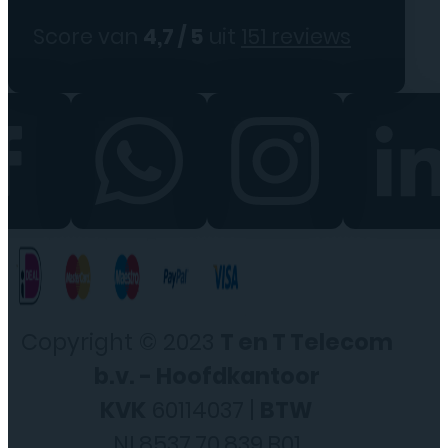
Score van
4,7 / 5
uit
151 reviews
Copyright © 2023
T en T Telecom
b.v. - Hoofdkantoor
KVK
60114037 |
BTW
NL8537.70.839.B01