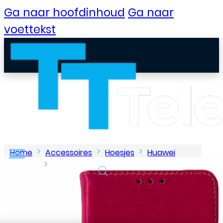
Ga naar hoofdinhoud
Ga naar
voettekst
Home
Accessoires
Hoesjes
Huawei
hoesjes
Huawei – Mate 10 – Book case – Roze
B2B Portaal
Klantenservice