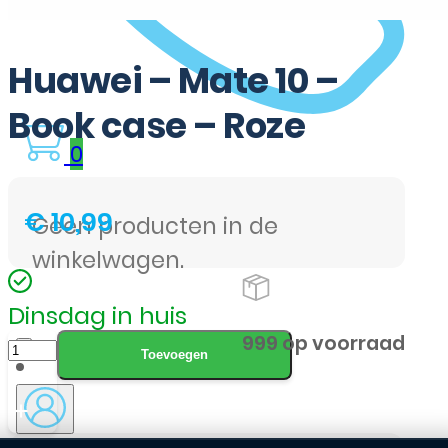
Huawei – Mate 10 –
Book case – Roze
0
€
10,99
Geen producten in de
winkelwagen.
Dinsdag in huis
Huawei
999 op voorraad
Toevoegen
-
Mate
10