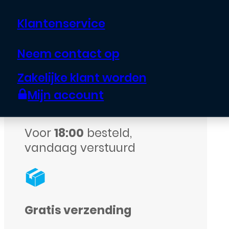
-
Klantenservice
Book
case
Neem contact op
Echte garantie op alle
-
assortiment
Zakelijke klant worden
Roze
Mijn account
aantal
Voor
18:00
besteld,
vandaag verstuurd
Gratis verzending