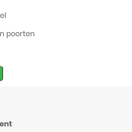
el
en poorten
ment