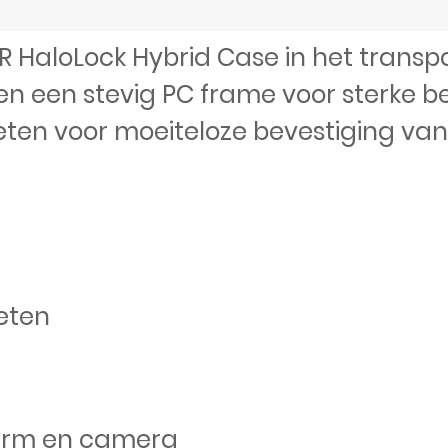
R HaloLock Hybrid Case in het transp
 een stevig PC frame voor sterke b
en voor moeiteloze bevestiging van
eten
m
erm en camera