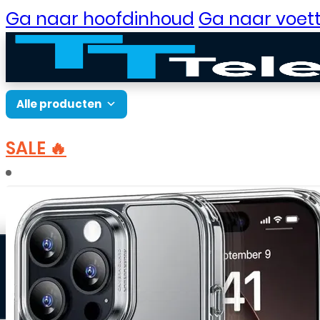
Ga naar hoofdinhoud
Ga naar voett
Alle producten
SALE 🔥
B2B Portaal
Home
Accessoires
Hoesjes
Apple hoesjes
Klantenservice
Neem contact op
Veelgestelde vragen