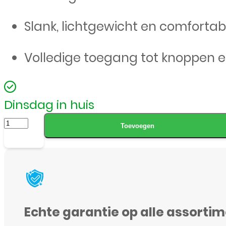
Slank, lichtgewicht en comfortab
Volledige toegang tot knoppen 
Dinsdag in huis
ESR
Toevoegen
Hybrid
Case
–
iPhone
16
Echte garantie op alle assorti
Pro