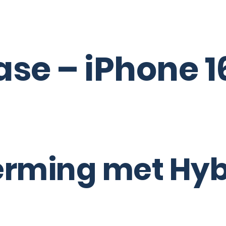
se – iPhone 1
erming met Hyb