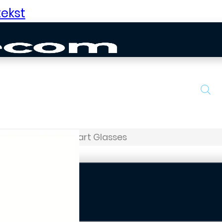
ekst
tglasses
E13 Smart Glasses