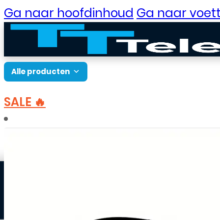
Ga naar hoofdinhoud
Ga naar voett
Alle producten
SALE 🔥
B2B Portaal
Home
Telefoons, Tablets & Wearables
Smar
Klantenservice
Neem contact op
Veelgestelde vragen