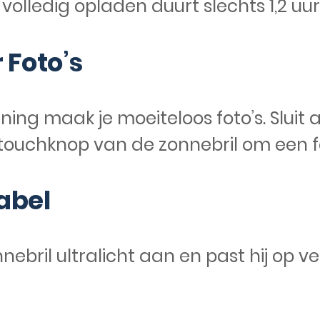
volledig opladen duurt slechts 1,2 uur
 Foto’s
ng maak je moeiteloos foto’s. Sluit 
 touchknop van de zonnebril om een 
abel
nebril ultralicht aan en past hij op v