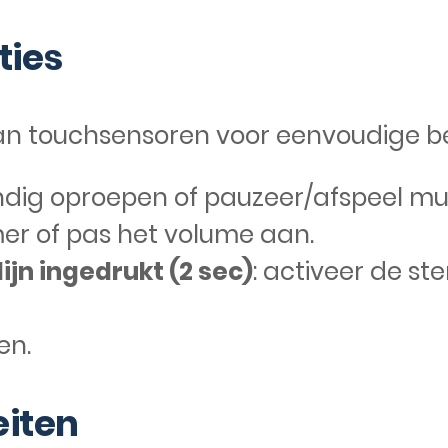
ties
 van touchsensoren voor eenvoudige b
dig oproepen of pauzeer/afspeel muz
er of pas het volume aan.
lijn ingedrukt (2 sec)
: activeer de st
en.
eiten