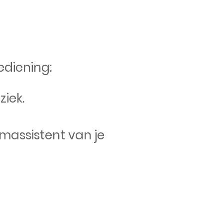
ediening:
iek.
emassistent van je