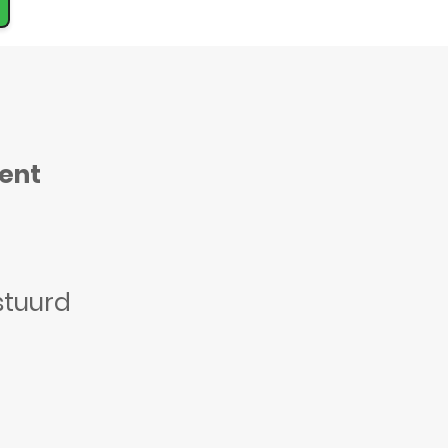
ment
stuurd