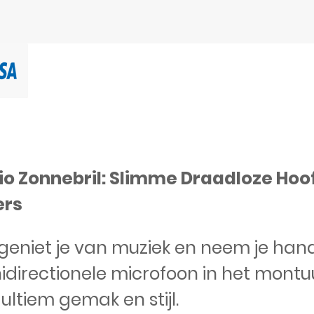
io Zonnebril: Slimme Draadloze Hoo
ers
geniet je van muziek en neem je han
directionele microfoon in het montu
t ultiem gemak en stijl.