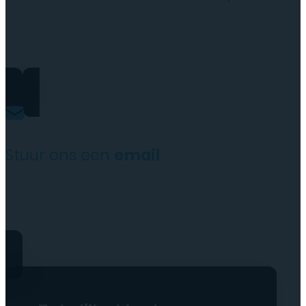
+31(0)35 6313897
Stuur ons een
email
service@tttelecomshop.n