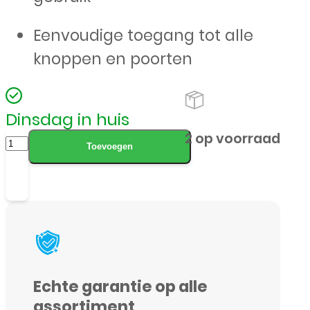
Eenvoudige toegang tot alle
knoppen en poorten
Dinsdag in huis
CaseMania
2 op voorraad
Toevoegen
Fine
Grain
2-
in-
1
Magsafe
Echte garantie op alle
Wallet
assortiment