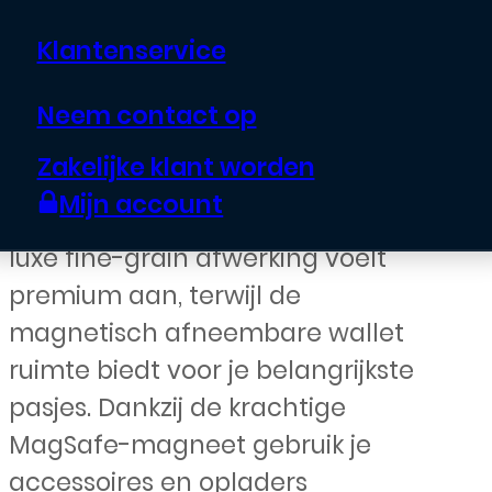
€
19,95
Klantenservice
Geef je iPhone 16 stijlvolle én
Neem contact op
praktische bescherming met de
Zakelijke klant worden
CaseMania Fine Grain 2-in-1
Mijn account
MagSafe Wallet Case in Bruin. De
luxe fine-grain afwerking voelt
premium aan, terwijl de
magnetisch afneembare wallet
ruimte biedt voor je belangrijkste
pasjes. Dankzij de krachtige
MagSafe-magneet gebruik je
accessoires en opladers