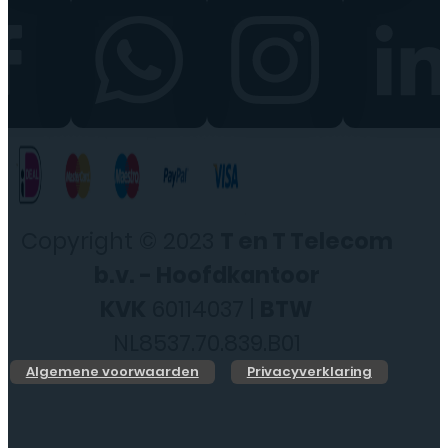
Copyright © 2023
T en T Telecom
b.v. - Hoofdkantoor
KVK
60114037 |
BTW
NL8537.70.839.B01
Algemene voorwaarden
Privacyverklaring