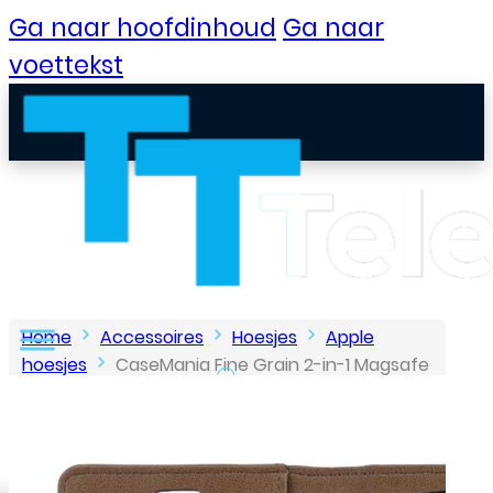
Ga naar hoofdinhoud
Ga naar
voettekst
Home
Accessoires
Hoesjes
Apple
hoesjes
CaseMania Fine Grain 2-in-1 Magsafe
Wallet Case – Iphone 16 – Bruin
B2B Portaal
Klantenservice