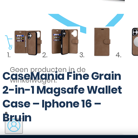
0
Geen producten in de
CaseMania Fine Grain
winkelwagen.
2-in-1 Magsafe Wallet
Case – Iphone 16 –
Bruin