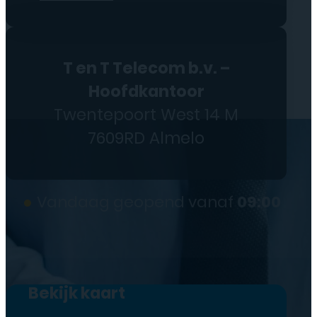
T en T Telecom b.v. –
Hoofdkantoor
Twentepoort West 14 M
7609RD Almelo
●
Vandaag geopend vanaf
09:00
Bekijk kaart