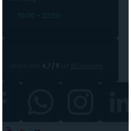
10:00 – 22:00
Score van
4,7 / 5
uit
151 reviews