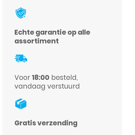
in-
1
Crossbody
Echte garantie op alle
+
assortiment
Magsafe
Wallet
-
iPhone
Voor
18:00
besteld,
vandaag verstuurd
16
Pro
-
Zwart
Gratis verzending
aantal