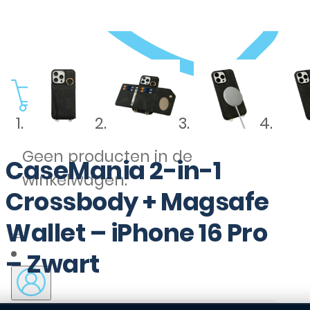
0
Geen producten in de
CaseMania 2-in-1
winkelwagen.
Crossbody + Magsafe
Wallet – iPhone 16 Pro
– Zwart