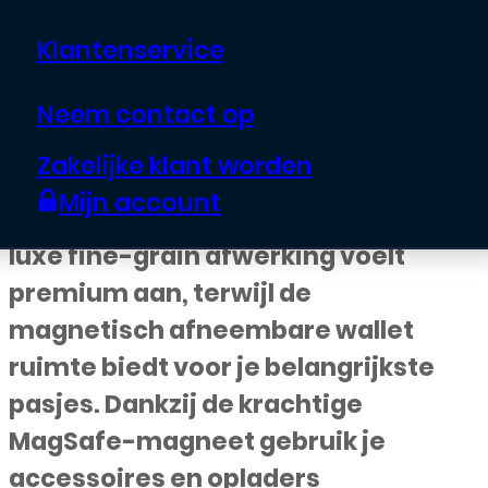
€
18,95
Klantenservice
Geef je iPhone 16 pro stijlvolle én
Neem contact op
praktische bescherming met de
Zakelijke klant worden
CaseMania 2-in-1 Crossbody +
Mijn account
MagSafe Wallet Case in zwart. De
luxe fine-grain afwerking voelt
premium aan, terwijl de
magnetisch afneembare wallet
ruimte biedt voor je belangrijkste
pasjes. Dankzij de krachtige
MagSafe-magneet gebruik je
accessoires en opladers