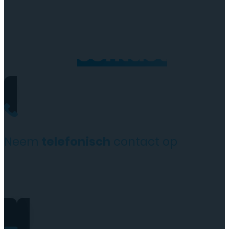
Neem
contact
op
Neem
telefonisch
contact op
+31(0)35 6313897