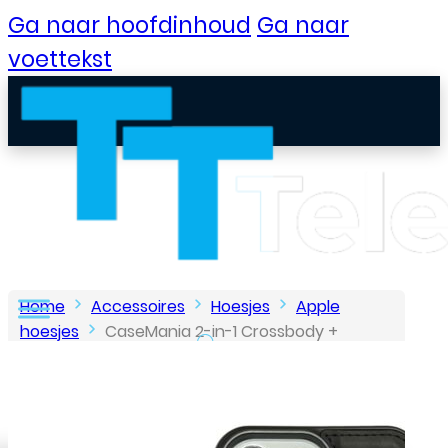
Ga naar hoofdinhoud
Ga naar
voettekst
Home
Accessoires
Hoesjes
Apple
hoesjes
CaseMania 2-in-1 Crossbody +
Magsafe Wallet – iPhone 16 Pro – Zwart
B2B Portaal
Klantenservice