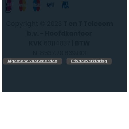
Copyright © 2023
T en T Telecom
b.v. - Hoofdkantoor
KVK
60114037 |
BTW
NL8537.70.839.B01
Algemene voorwaarden
Privacyverklaring