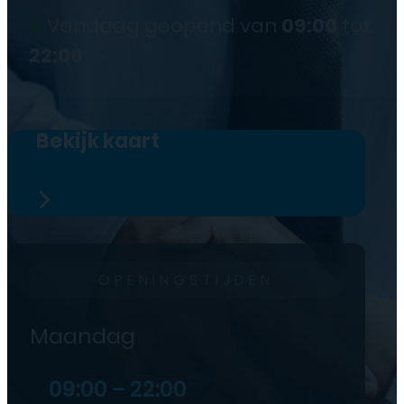
●
Vandaag geopend van
09:00
tot
22:00
Bekijk kaart
OPENINGSTIJDEN
Maandag
09:00 – 22:00