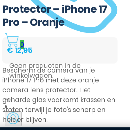
Protector – iPhone 17
Pro – Oranje
0
€
12,95
Geen producten in de
Bescherm de camera van je
winkelwagen.
iPhone 17 Pro met deze oranje
camera lens protector. Het
geharde glas voorkomt krassen en
stoten terwijl je foto’s scherp en
helder blijven.