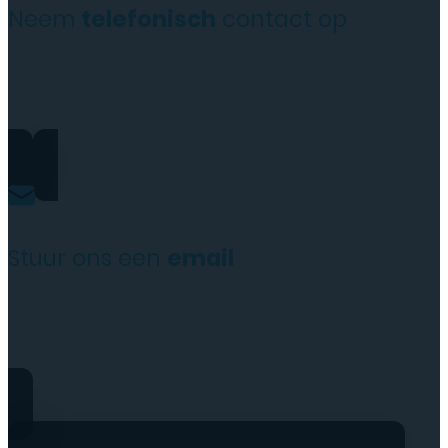
Neem
telefonisch
contact op
+31(0)35 6313897
Stuur ons een
email
service@tttelecomshop.n