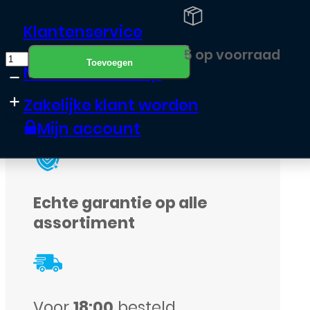
Klantenservice
Dinsdag in huis
Camera
5 op voorraad
Toevoegen
Neem contact op
Lens
Protector
Zakelijke klant worden
–
Mijn account
iPhone
17
Pro
Echte garantie op alle
–
assortiment
Oranje
aantal
Voor
18:00
besteld,