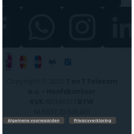
Copyright © 2023
T en T Telecom
b.v. - Hoofdkantoor
KVK
60114037 |
BTW
NL8537.70.839.B01
Algemene voorwaarden
Privacyverklaring