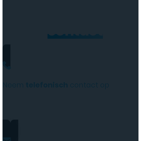
Neem
contact
op
Neem
telefonisch
contact op
+31(0)35 6313897