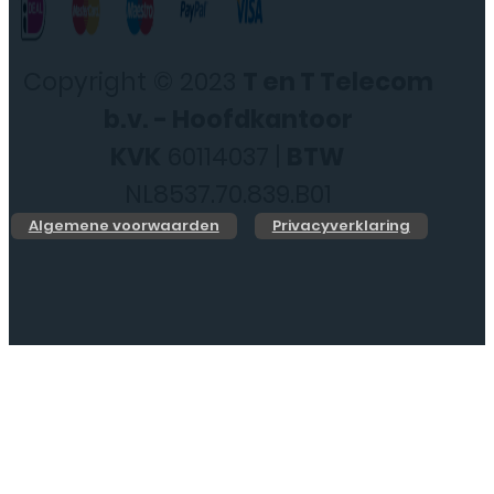
Copyright © 2023
T en T Telecom
b.v. - Hoofdkantoor
KVK
60114037 |
BTW
NL8537.70.839.B01
Algemene voorwaarden
Privacyverklaring