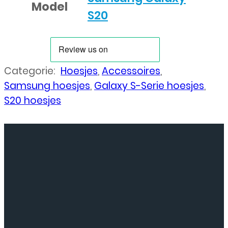
Model
S20
Categorie:
Hoesjes
,
Accessoires
,
Samsung hoesjes
,
Galaxy S-Serie hoesjes
,
S20 hoesjes