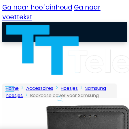
Ga naar hoofdinhoud
Ga naar
voettekst
Home
Accessoires
Hoesjes
Samsung
hoesjes
Bookcase cover voor Samsung
Galaxy S20 – Zwart
B2B Portaal
Klantenservice