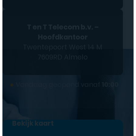
T en T Telecom b.v. –
Hoofdkantoor
Twentepoort West 14 M
7609RD Almelo
●
Vandaag geopend vanaf
10:00
Bekijk kaart