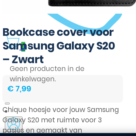
Bookcase cover voor
Samsung Galaxy S20
0
– Zwart
Geen producten in de
winkelwagen.
€
7,99
Chique hoesje voor jouw Samsung
Galaxy S20 met ruimte voor 3
pasjes en gemaakt van