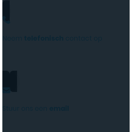
Neem
telefonisch
contact op
+31(0)35 6313897
Stuur ons een
email
service@tttelecomshop.n