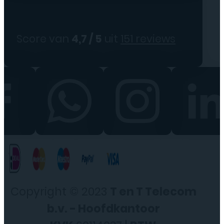
Score van
4,7 / 5
uit
151 reviews
Copyright © 2023
T en T Telecom
b.v. - Hoofdkantoor