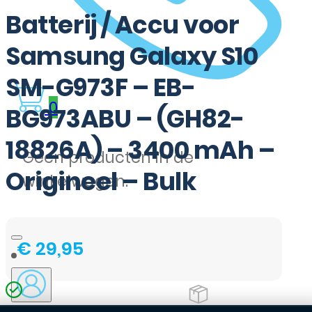
Batterij / Accu voor
Samsung Galaxy S10
SM-G973F – EB-
0
BG973ABU – (GH82-
18826A) – 3400 mAh –
Geen producten in de
Origineel – Bulk
winkelwagen.
€
29,95