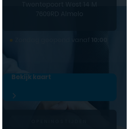
Twentepoort West 14 M
7609RD Almelo
●
Zondag geopend vanaf
10:00
Bekijk kaart
OPENINGSTIJDEN