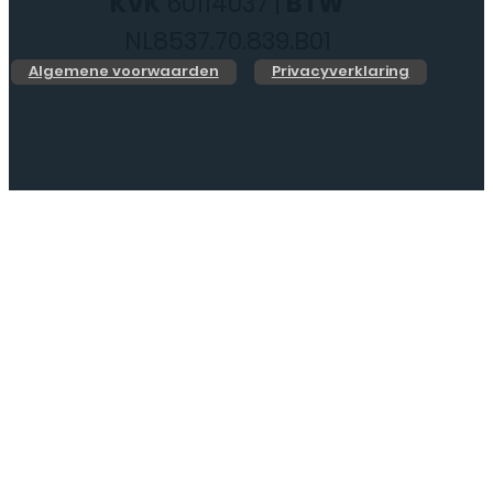
KVK
60114037 |
BTW
NL8537.70.839.B01
Algemene voorwaarden
Privacyverklaring