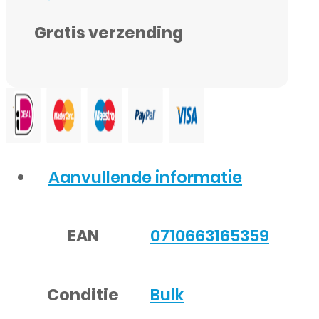
(GH82-
Gratis verzending
18826A)
-
3400
mAh
-
Origineel
Aanvullende informatie
-
Bulk
EAN
0710663165359
aantal
Conditie
Bulk