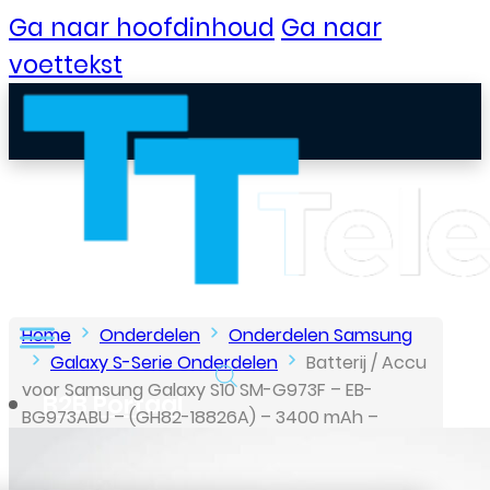
Ga naar hoofdinhoud
Ga naar
voettekst
Home
Onderdelen
Onderdelen Samsung
Galaxy S-Serie Onderdelen
Batterij / Accu
voor Samsung Galaxy S10 SM-G973F – EB-
B2B Portaal
BG973ABU – (GH82-18826A) – 3400 mAh –
Origineel – Bulk
Klantenservice