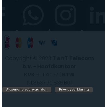
Copyright © 2023
T en T Telecom
b.v. - Hoofdkantoor
KVK
60114037 |
BTW
NL8537.70.839.B01
Algemene voorwaarden
Privacyverklaring