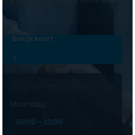
Vandaag geopend vanaf
10:00
Bekijk kaart
OPENINGSTIJDEN
Maandag
09:00 – 22:00