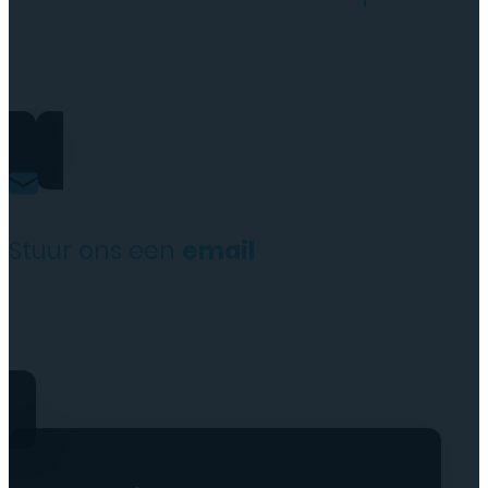
+31(0)35 6313897
Stuur ons een
email
service@tttelecomshop.n