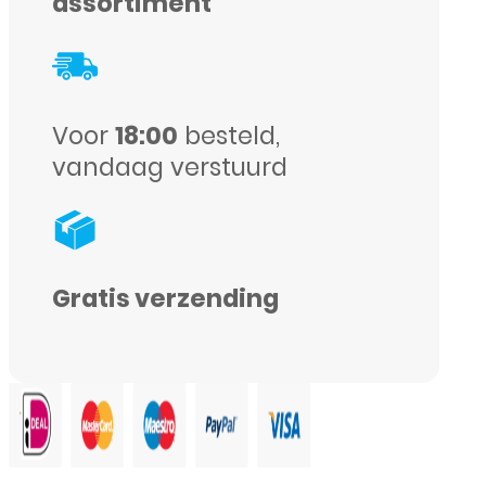
11
assortiment
Pro
-
Full
Voor
18:00
besteld,
Cover
vandaag verstuurd
-
Screenprotector
-
Zwart
Gratis verzending
aantal