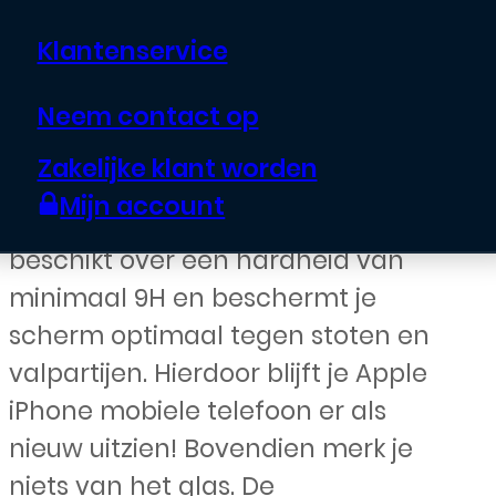
€
10,00
Klantenservice
Houd het scherm van je Apple
Neem contact op
iPhone telefoon krasvrij met de
Zakelijke klant worden
Tempered Glass Screen Protector.
Mijn account
De glazen screen protector
beschikt over een hardheid van
minimaal 9H en beschermt je
scherm optimaal tegen stoten en
valpartijen. Hierdoor blijft je Apple
iPhone mobiele telefoon er als
nieuw uitzien! Bovendien merk je
niets van het glas. De