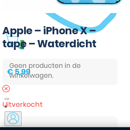
Apple – iPhone X –
tape – Waterdicht
0
Geen producten in de
€
5,99
winkelwagen.
Uitverkocht