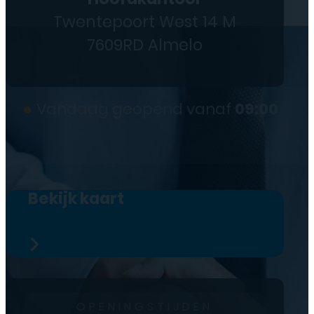
Twentepoort West 14 M
7609RD Almelo
●
Vandaag geopend vanaf
09:00
Bekijk kaart
OPENINGSTIJDEN