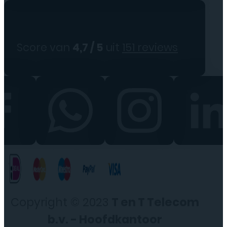
Score van
4,7 / 5
uit
151 reviews
Copyright © 2023
T en T Telecom
b.v. - Hoofdkantoor