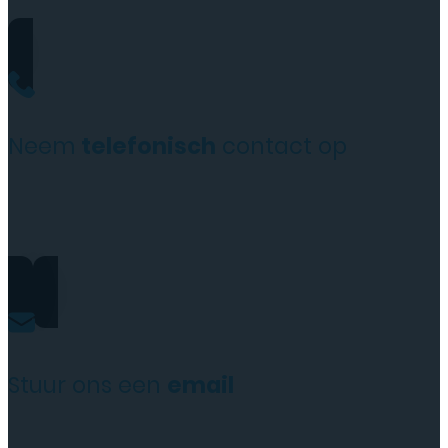
Neem
telefonisch
contact op
+31(0)35 6313897
Stuur ons een
email