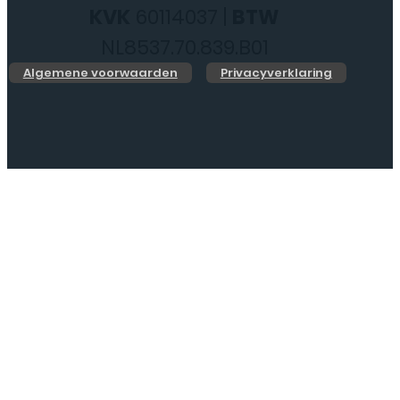
KVK
60114037 |
BTW
NL8537.70.839.B01
Algemene voorwaarden
Privacyverklaring