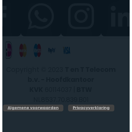
Copyright © 2023
T en T Telecom
b.v. - Hoofdkantoor
KVK
60114037 |
BTW
NL8537.70.839.B01
Algemene voorwaarden
Privacyverklaring