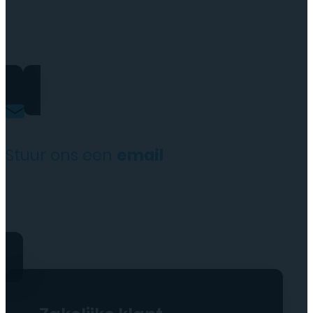
+31(0)35 6313897
Stuur ons een
email
service@tttelecomshop.n