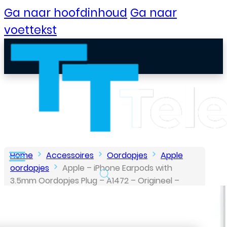
Ga naar hoofdinhoud
Ga naar
voettekst
Home
Accessoires
Oordopjes
Apple
oordopjes
Apple – iPhone Earpods with
3.5mm Oordopjes Plug – A1472 – Origineel –
B2B Portaal
Service Pack – MNHF2ZM/A
Klantenservice