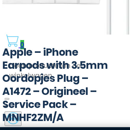
0
Apple – iPhone
Earpods with 3.5mm
Geen producten in de
winkelwagen.
Oordopjes Plug –
A1472 – Origineel –
Service Pack –
MNHF2ZM/A