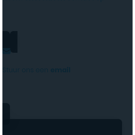
+31(0)35 6313897
Stuur ons een
email
service@tttelecomshop.n