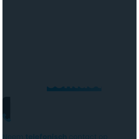
Neem
contact
op
Neem
telefonisch
contact op