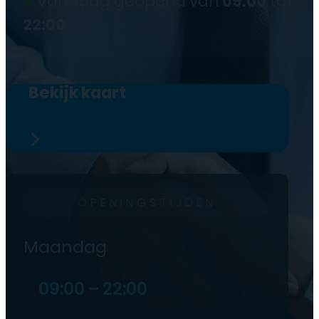
●
Vandaag geopend van
09:00
tot
22:00
Bekijk kaart
OPENINGSTIJDEN
Maandag
09:00 – 22:00