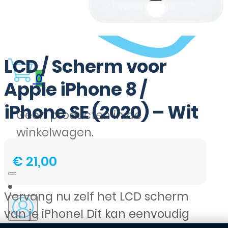
LCD / Scherm voor
0
Apple iPhone 8 /
iPhone SE (2020) – Wit
Geen producten in de
winkelwagen.
€
21,00
Vervang nu zelf het LCD scherm
van je iPhone! Dit kan eenvoudig