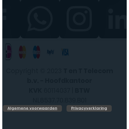
Copyright © 2023
T en T Telecom
b.v. - Hoofdkantoor
KVK
60114037 |
BTW
NL8537.70.839.B01
Algemene voorwaarden
Privacyverklaring