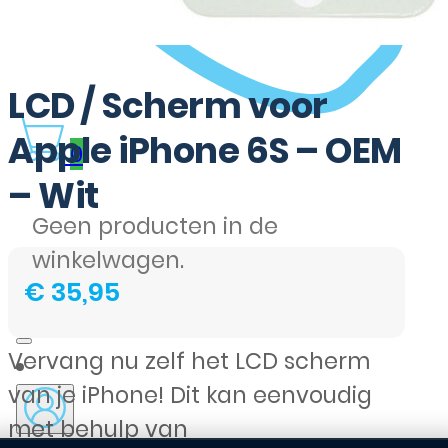
LCD / Scherm voor
Apple iPhone 6S – OEM
0
– Wit
Geen producten in de
winkelwagen.
€
35,95
Vervang nu zelf het LCD scherm
van je iPhone! Dit kan eenvoudig
met behulp van