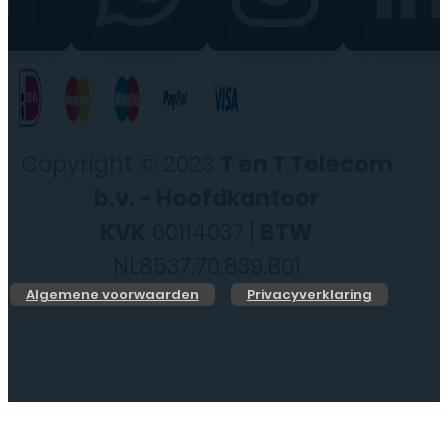
Copyright © 2023
T en T Telecom
b.v. - Hoofdkantoor
KVK
60114037 |
BTW
NL8537.70.839.B01
Algemene voorwaarden
Privacyverklaring