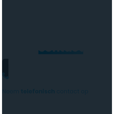
Neem
contact
op
Neem
telefonisch
contact op
+31(0)35 6313897