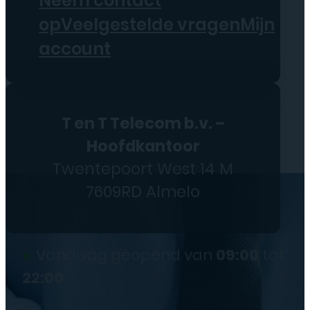
Neem contact
op
Veelgestelde vragen
Mijn
account
T en T Telecom b.v. –
Hoofdkantoor
Twentepoort West 14 M
7609RD Almelo
●
Vandaag geopend van
09:00
tot
22:00