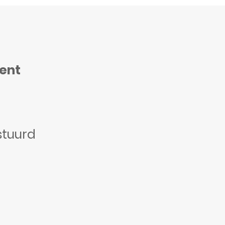
ment
stuurd