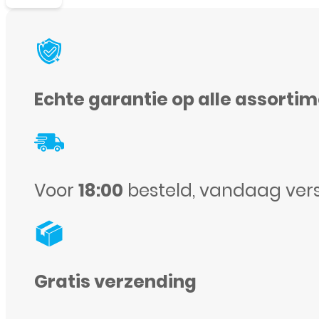
iPhone
6
-
Home
Echte garantie op alle assorti
knop
-
Lang
-
Voor
18:00
besteld, vandaag ver
Flex
aantal
Gratis verzending