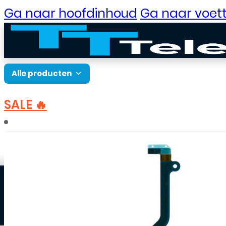
Ga naar hoofdinhoud
Ga naar voett
Alle producten
SALE 🔥
B2B Portaal
Home
Onderdelen
Onderdelen Apple
Ond
Klantenservice
Neem contact op
Veelgestelde vragen