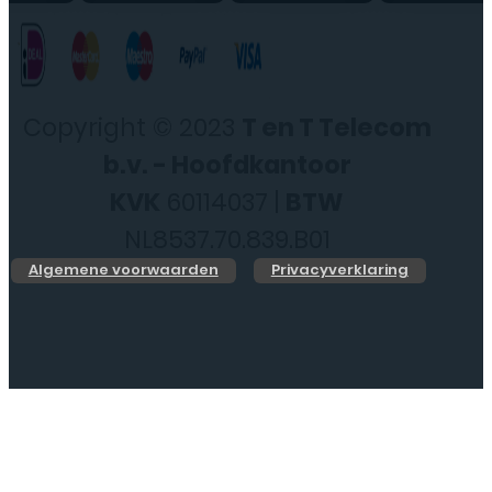
Copyright © 2023
T en T Telecom
b.v. - Hoofdkantoor
KVK
60114037 |
BTW
NL8537.70.839.B01
Algemene voorwaarden
Privacyverklaring