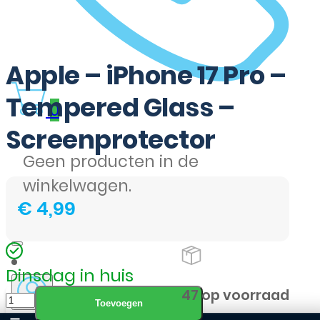
Apple – iPhone 17 Pro –
Tempered Glass –
0
Screenprotector
Geen producten in de
winkelwagen.
€
4,99
Dinsdag in huis
Apple
47 op voorraad
Toevoegen