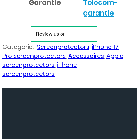
Garantie
Telecom-
garantie
Categorie:
Screenprotectors
,
iPhone 17
Pro screenprotectors
,
Accessoires
,
Apple
screenprotectors
,
iPhone
screenprotectors