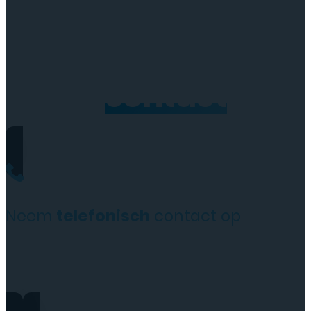
Neem
contact
op
Neem
telefonisch
contact op
+31(0)35 6313897