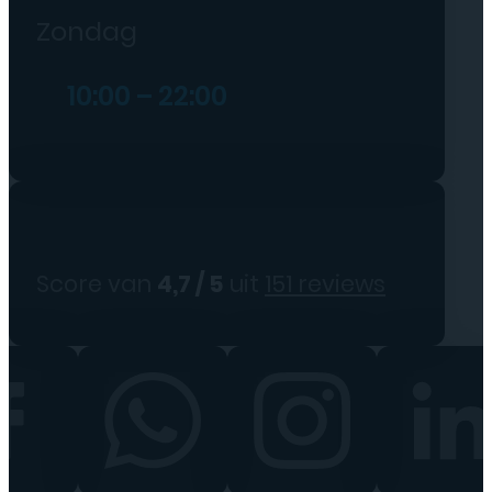
Zondag
10:00 – 22:00
Score van
4,7 / 5
uit
151 reviews