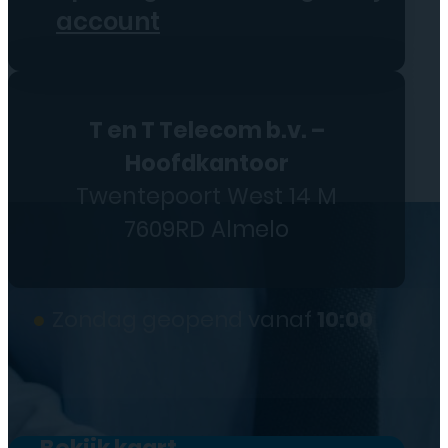
account
T en T Telecom b.v. –
Hoofdkantoor
Twentepoort West 14 M
7609RD Almelo
●
Zondag geopend vanaf
10:00
Bekijk kaart