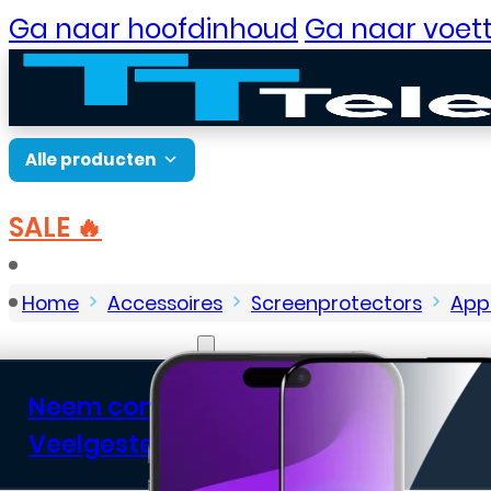
Ga naar hoofdinhoud
Ga naar voett
Alle producten
SALE 🔥
B2B Portaal
Home
Accessoires
Screenprotectors
App
Klantenservice
Neem contact op
Veelgestelde vragen