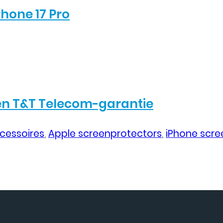
Phone 17 Pro
n T&T Telecom-garantie
cessoires
,
Apple screenprotectors
,
iPhone scre