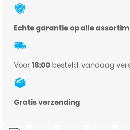
17
Pro
-
Echte garantie op alle assorti
Full
Cover
-
Screenprotector
Voor
18:00
besteld, vandaag ver
-
Zwart
aantal
Gratis verzending