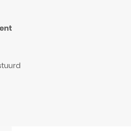
ment
stuurd